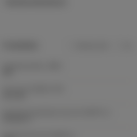
Tekniska illustrationer
Produktdata
Metriska mått
Tum
Kroppsmaterialkod
(BMC)
Stål
Screw type
(SCREW_TYPE)
set screw
Geometriska egenskaper driven del
(KGRPTP_1)
Tork plus (+)
Storlek på driven del
(KGRPS_1)