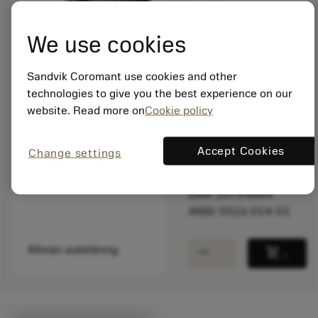
We use cookies
Listpris:
52.50 SEK
Sandvik Coromant use cookies and other
På lager
technologies to give you the best experience on our
website. Read more on
Cookie policy
Paketkvantitet: 1
ISO: 5516 014-01
Accept Cookies
Change settings
Material-id: 5763287
EAN: 10724884
ANSI: 5516 014-01
remove
add
Allmän avbildning
shopping_cart
Lägg ti