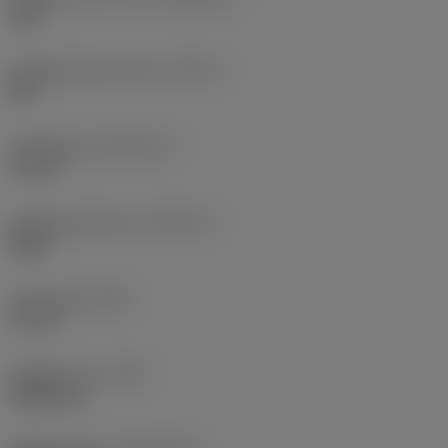
25IP
Gängdiameterstorlek
(TDZ_2)
M 8
Gänglängd
(THLGTH_2)
21 mm
Gängningsriktning
(THDH_2)
Right
Total längd
(OAL)
21 mm
Objektets vikt
(WT)
0,0055 kg