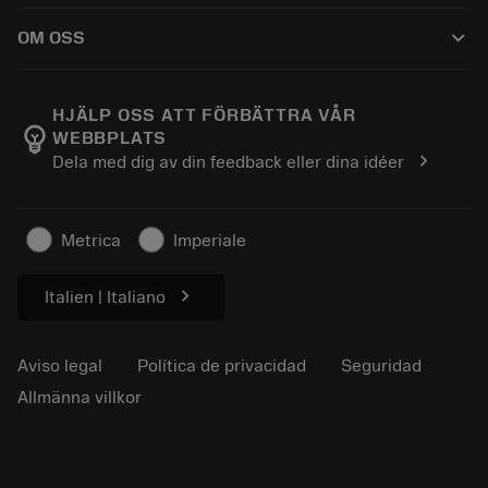
Cómo comprar
Conocimientos
Catálogos
keyboard_arrow_down
OM OSS
Orden
Aprendizaje electrónico
Empleo
Añadir a la cesta
Eventos y formación
Acerca de Sandvik Coromant
Seguimiento de su pedido
Tool ID
HJÄLP OSS ATT FÖRBÄTTRA VÅR
emoji_objects
WEBBPLATS
Encuéntranos
FAQ
chevron_right
Dela med dig av din feedback eller dina idéer
Para la prensa
Contacto
Información de seguridad
Sostenibilidad
Metrica
Imperiale
chevron_right
Italien | Italiano
Aviso legal
Política de privacidad
Seguridad
Allmänna villkor