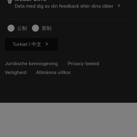
Loopbaan
Vraag een offerte aan
chevron_right
Dela med dig av din feedback eller dina idéer
Duurzaam ondernemen
Artikelen
Voor de pers
公制
英制
chevron_right
Turkiet | 中文
Juridische kennisgeving
Privacy-beleid
Veiligheid
Allmänna villkor