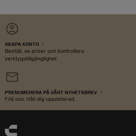
account_circle
chevron_right
SKAPA KONTO
Beställ, se priser och kontrollera
verktygstillgänglighet
mail
chevron_right
PRENUMERERA PÅ VÅRT NYHETSBREV
Följ oss. Håll dig uppdaterad.