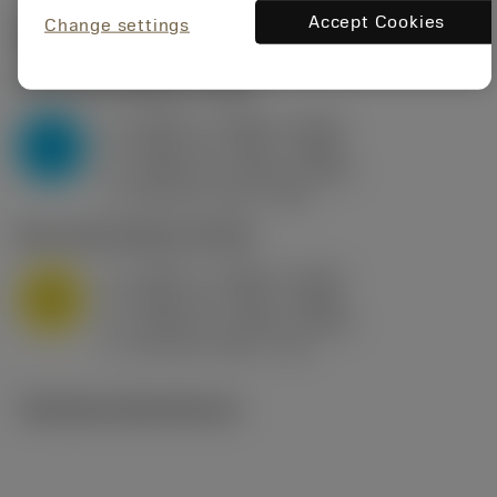
Accept Cookies
Change settings
Startvärden
(KAPR
95 deg
)
P2.1.Z.AN
,
Hårdhet: 175 HB
a
0.394 in (0.094 - 0.512)
p
P
f
0.032 in/r (0.02 - 0.043)
n
h
0.032 in/r (0.02 - 0.043)
ex
v
250 sfm (315 - 205)
c
M1.0.Z.AQ
,
Hårdhet: 200 HB
a
0.394 in (0.094 - 0.512)
p
M
f
0.032 in/r (0.02 - 0.043)
n
h
0.032 in/r (0.02 - 0.043)
ex
v
215 sfm (295 - 170)
c
Tekniska illustrationer