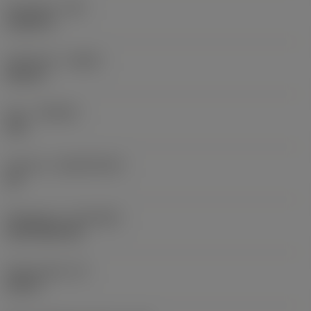
Hörnradie
(RE)
0,0625 in
Utförande
(HAND)
Neutral
Sort
(GRADE)
235
Substrat
(SUBSTRATE)
HC
Beläggning
(COATING)
CVD TiCN+TiN
Skärtjocklek
(S)
0,25 in