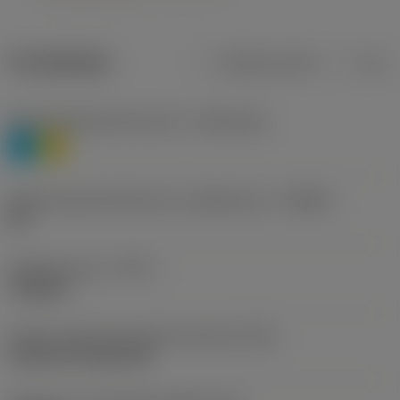
Produktdata
Metriska mått
Tum
Materialklassificering nivå 1
(TMC1ISO)
P
M
Beteckning på tillverkare av spånbrytare
(CBMD)
HR
Operationstyp
(CTPT)
roughing
Kod för skärmonteringsstil (metrisk)
(IFS)
Cylindrical fixing hole