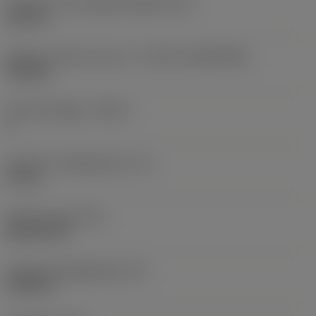
Diameter hos fastspänningshål
(D1)
0,312 in
Skärets storlek och form
(CUTINT_SIZESHAPE)
CN1906
Antal skäreggar
(CEDC)
2
Inskriven cirkeldiameter
(IC)
0,75 in
Skärformskod
(SC)
Rhombic 80
Faktisk skäreggslängd
(LE)
0,6986 in