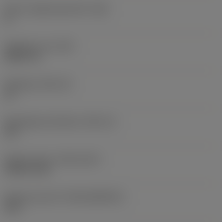
Större släppningsvinkel
(AN)
0 °
Objektets vikt
(WT)
0,0577 lb
Skärläge
(SSC_M)
19
Skärlägesstorlekskod
(SSC_N)
3/4
Release date
(ValFrom20)
1992-11-02
Release pack-ID
(RELEASEPACK)
92.3