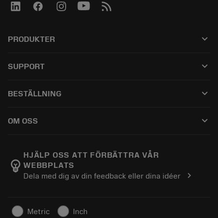
keyboard_arrow_down
PRODUKTER
全部刀具
keyboard_arrow_down
SUPPORT
所有软件
客户服务
回收
keyboard_arrow_down
BESTÄLLNING
分销商和专业人士
翻新
如何购买
指南与教程
Tailor Made
keyboard_arrow_down
OM OSS
订购
计算器和应用程序
关于Sandvik Coromant
返回
产品目录和手册
Manufacturing Wellness
跟踪订单
HJÄLP OSS ATT FÖRBÄTTRA VÅR
emoji_objects
WEBBPLATS
职业发展
生成报价单
chevron_right
Dela med dig av din feedback eller dina idéer
可持续业务
文章
供新闻媒体使用
Metric
Inch