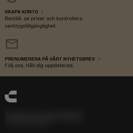
chevron_right
SKAPA KONTO
Beställ, se priser och kontrollera
verktygstillgänglighet
mail
chevron_right
PRENUMERERA PÅ VÅRT NYHETSBREV
Följ oss. Håll dig uppdaterad.
Sandvik Coromant Sweden
phone
+46 8 793 05 70