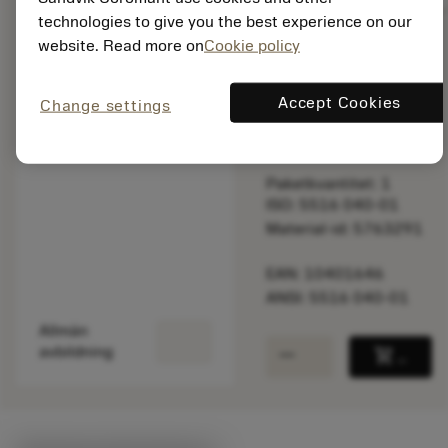
technologies to give you the best experience on our
website. Read more on
Cookie policy
Listpris:
69.10 SEK
Accept Cookies
Change settings
På lager
Paketkvantitet: 1
ISO: 5516 040-01
Material-id: 5763291
EAN: 10401646
ANSI: 5516 040-01
Allmän
remove
add
avbildning
shopping_cart
Lägg ti