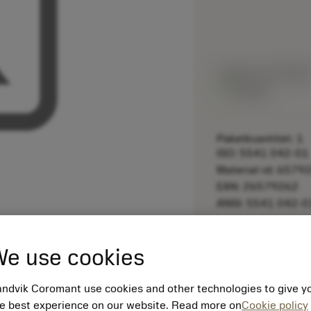
Listpris:
21.90 SE
På lager
Paketkvantitet: 1
ISO: 5541 042-01
Material-id: 6579
EAN: 26579262
ANSI: 5541 042-0
remove
e use cookies
ndvik Coromant use cookies and other technologies to give y
e best experience on our website. Read more on
Cookie policy