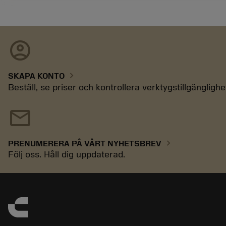
account_circle
chevron_right
SKAPA KONTO
Beställ, se priser och kontrollera verktygstillgänglighe
mail
chevron_right
PRENUMERERA PÅ VÅRT NYHETSBREV
Följ oss. Håll dig uppdaterad.