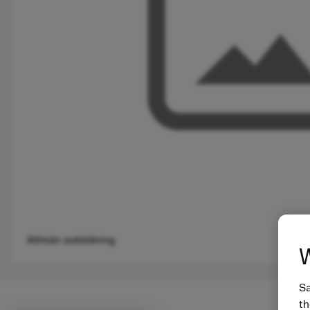
Allmän avbildning
W
Sa
th