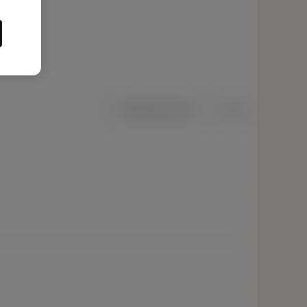
Metriska mått
Tum