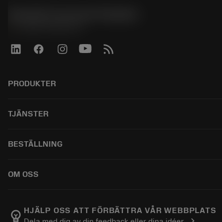
Sandvik Coromant Sweden
phone
+46 8 793 05 70
PRODUKTER
ผลิตภัณฑ์ทั้งหมด
TJÄNSTER
CoroPlus® Tool Guide
Tool Assembly
การรีไซเคิล
BESTÄLLNING
Tailor Made
การฟื้นฟูสภาพเครื่องมือ
แคตตาล็อก
ความรู้
วิธีการซื้อ
OM OSS
บทเรียนอิเล็กทรอนิกส์
สั่ง ซื้อ
กิจกรรมและการฝึกอบรม
ผลการค้นหา
ตำแหน่งงาน
Tool ID
ติดตามคําสั่งซื้อของคุณ
เกี่ยวกับแซนด์วิคโคโรม้อนท์
HJÄLP OSS ATT FÖRBÄTTRA VÅR WEBBPLATS
emoji_objects
chevron_right
Dela med dig av din feedback eller dina idéer
คำ ถาม