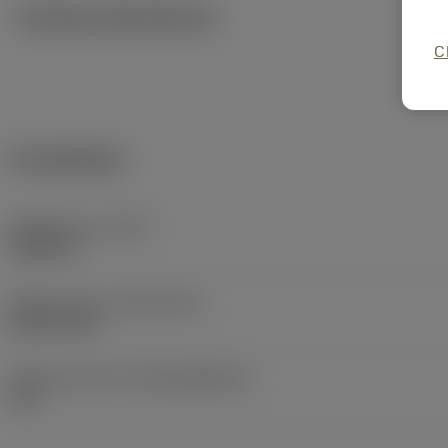
Tekniska illustrationer
C
Produktdata
Objektets vikt
(WT)
0,0009 lb
Release date
(ValFrom20)
2014-02-25
Release pack-ID
(RELEASEPACK)
14.1