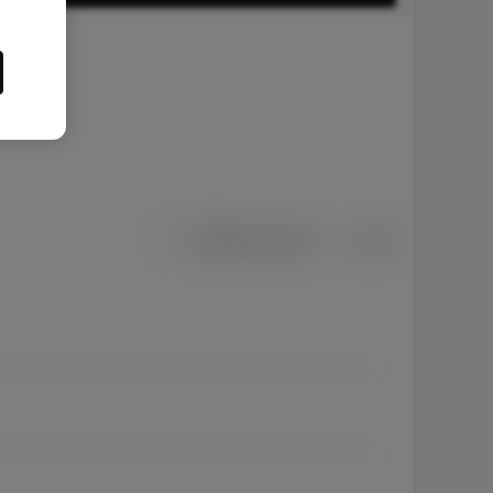
Metriska mått
Tum