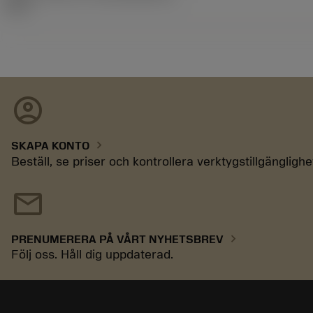
03.1
account_circle
chevron_right
SKAPA KONTO
Beställ, se priser och kontrollera verktygstillgänglighe
mail
chevron_right
PRENUMERERA PÅ VÅRT NYHETSBREV
Följ oss. Håll dig uppdaterad.