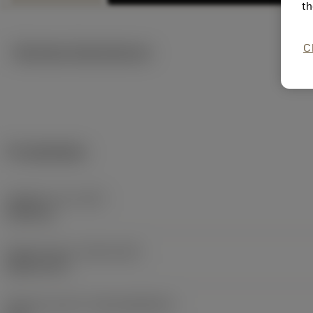
th
C
Tekniska illustrationer
Produktdata
Objektets vikt
(WT)
0,001 kg
Release date
(ValFrom20)
2002-10-07
Release pack-ID
(RELEASEPACK)