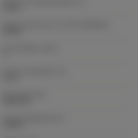
Diameter hos fastspänningshål
(D1)
0,312 in
Skärets storlek och form
(CUTINT_SIZESHAPE)
CN1906
Antal skäreggar
(CEDC)
2
Inskriven cirkeldiameter
(IC)
0,75 in
Skärformskod
(SC)
Rhombic 80
Faktisk skäreggslängd
(LE)
0,6986 in