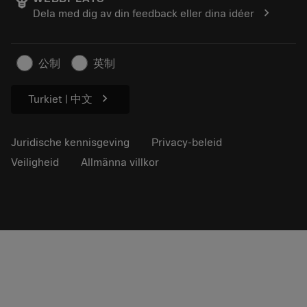
Loopbaan
Vraag een offerte aan
chevron_right
Dela med dig av din feedback eller dina idéer
Duurzaam ondernemen
Artikelen
Voor de pers
公制
英制
chevron_right
Turkiet | 中文
Juridische kennisgeving
Privacy-beleid
Veiligheid
Allmänna villkor