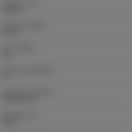
Hörnradie
(RE)
0,0625 in
Utförande
(HAND)
Neutral
Sort
(GRADE)
235
Substrat
(SUBSTRATE)
HC
Beläggning
(COATING)
CVD TiCN+TiN
Skärtjocklek
(S)
0,25 in