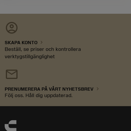
account_circle
chevron_right
SKAPA KONTO
Beställ, se priser och kontrollera
verktygstillgänglighet
mail
chevron_right
PRENUMERERA PÅ VÅRT NYHETSBREV
Följ oss. Håll dig uppdaterad.