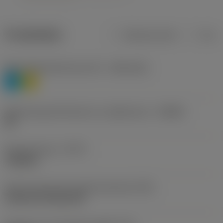
Produktdata
Metriska mått
Tum
Materialklassificering nivå 1
(TMC1ISO)
P
M
Beteckning på tillverkare av spånbrytare
(CBMD)
HR
Operationstyp
(CTPT)
roughing
Kod för skärmonteringsstil (metrisk)
(IFS)
Cylindrical fixing hole