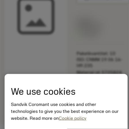
Listpris:
349.00 SEK
På lager
Paketkvantitet: 10
ISO: CNMM 19 06 16-
HR 235
Material-id: 5725824
EAN: 10621144
We use cookies
ANSI: 5546 001-04
Allmän
deployed_code
Sandvik Coromant use cookies and other
Visa 3D-modell
remove
add
avbildning
shopping_cart
Lägg ti
technologies to give you the best experience on our
website. Read more on
Cookie policy