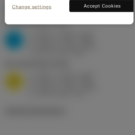
Accept Cookies
Change settings
Startvärden
(KAPR
95 deg
)
P2.1.Z.AN
,
Hårdhet: 175 HB
a
0.394 in (0.094 - 0.512)
p
P
f
0.032 in/r (0.02 - 0.043)
n
h
0.032 in/r (0.02 - 0.043)
ex
v
250 sfm (315 - 205)
c
M1.0.Z.AQ
,
Hårdhet: 200 HB
a
0.394 in (0.094 - 0.512)
p
M
f
0.032 in/r (0.02 - 0.043)
n
h
0.032 in/r (0.02 - 0.043)
ex
v
215 sfm (295 - 170)
c
Tekniska illustrationer