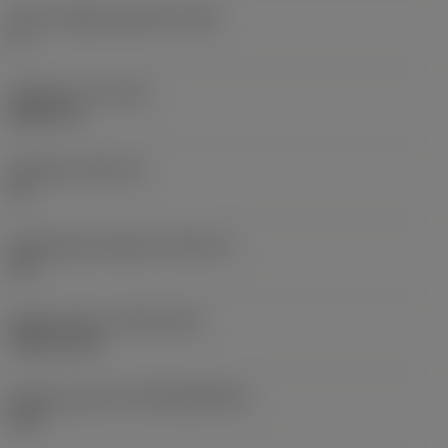
Större släppningsvinkel
(AN)
0 °
Objektets vikt
(WT)
0,0577 lb
Skärläge
(SSC_M)
19
Skärlägesstorlekskod
(SSC_N)
3/4
Release date
(ValFrom20)
1992-11-02
Release pack-ID
(RELEASEPACK)
92.3