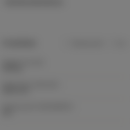
Tekniska illustrationer
Produktdata
Metriska mått
Tum
Objektets vikt
(WT)
0,039 kg
Release date
(ValFrom20)
2003-12-01
Release pack-ID
(RELEASEPACK)
05.1