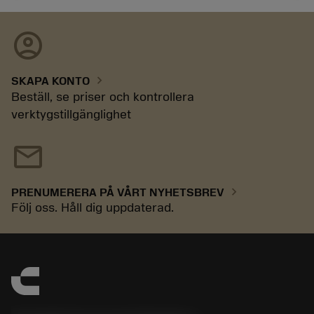
account_circle
chevron_right
SKAPA KONTO
Beställ, se priser och kontrollera
verktygstillgänglighet
mail
chevron_right
PRENUMERERA PÅ VÅRT NYHETSBREV
Följ oss. Håll dig uppdaterad.