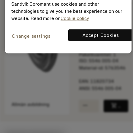
Sandvik Coromant use cookies and other
technologies to give you the best experience on our
website. Read more on
Cookie policy
Listpris:
2 370.00 SEK
På lager
Accept Cookies
Change settings
Paketkvantitet: 1
ISO: 5546 005-04
Material-id: 5763546
EAN: 11820734
ANSI: 5546 005-04
remove
add
Allmän avbildning
shopping_cart
Lägg ti