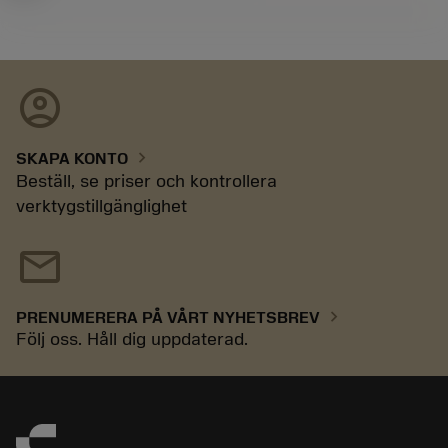
account_circle
chevron_right
SKAPA KONTO
Beställ, se priser och kontrollera
verktygstillgänglighet
mail
chevron_right
PRENUMERERA PÅ VÅRT NYHETSBREV
Följ oss. Håll dig uppdaterad.