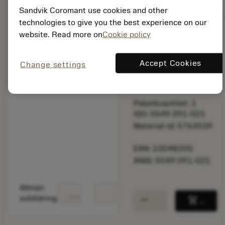
balance
Jämför produkt
Sandvik Coromant use cookies and other
technologies to give you the best experience on our
website. Read more on
Cookie policy
Listpris:
1 040.00 SEK
Accept Cookies
Change settings
På lager
Paketkvantitet: 1
ISO: 5549 091-021
Material-id: 5763539
EAN: 10048205
ANSI: 5549 091-021
Allmän
deployed_code
Visa 3D-modell
remove
add
avbildning
shopping_cart
Lägg ti