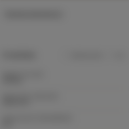
Tekniska illustrationer
Produktdata
Metriska mått
Tum
Objektets vikt
(WT)
0,364 kg
Release date
(ValFrom20)
2026-01-26
Release pack-ID
(RELEASEPACK)
81.1