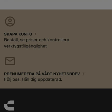
account_circle
chevron_right
SKAPA KONTO
Beställ, se priser och kontrollera
verktygstillgänglighet
mail
chevron_right
PRENUMERERA PÅ VÅRT NYHETSBREV
Följ oss. Håll dig uppdaterad.