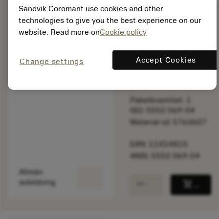
Sandvik Coromant use cookies and other
technologies to give you the best experience on our
website. Read more on
Cookie policy
Listpris:
2 095.00 SEK
Tillverkas vid
Accept Cookies
Change settings
beställning
Paketkvantitet: 1
ISO: 5552 069-04
Material-id: 5763607
EAN: 11414815
ANSI: 5552 069-04
Allmän
remove
add
avbildning
shopping_cart
Lägg ti