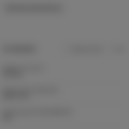
Tekniska illustrationer
Produktdata
Metriska mått
Tum
Objektets vikt
(WT)
0,153 kg
Release date
(ValFrom20)
2002-11-04
Release pack-ID
(RELEASEPACK)
60.1