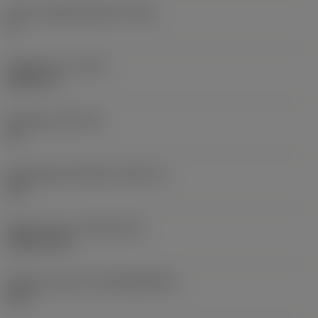
Större släppningsvinkel
(AN)
0 °
Objektets vikt
(WT)
0,0577 lb
Skärläge
(SSC_M)
19
Skärlägesstorlekskod
(SSC_N)
3/4
Release date
(ValFrom20)
1992-11-02
Release pack-ID
(RELEASEPACK)
92.3