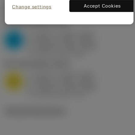
Accept Cookies
Change settings
Startvärden
(KAPR
95 deg
)
P2.1.Z.AN
,
Hårdhet: 175 HB
a
0.394 in (0.094 - 0.512)
p
P
f
0.032 in/r (0.02 - 0.043)
n
h
0.032 in/r (0.02 - 0.043)
ex
v
250 sfm (315 - 205)
c
M1.0.Z.AQ
,
Hårdhet: 200 HB
a
0.394 in (0.094 - 0.512)
p
M
f
0.032 in/r (0.02 - 0.043)
n
h
0.032 in/r (0.02 - 0.043)
ex
v
215 sfm (295 - 170)
c
Tekniska illustrationer