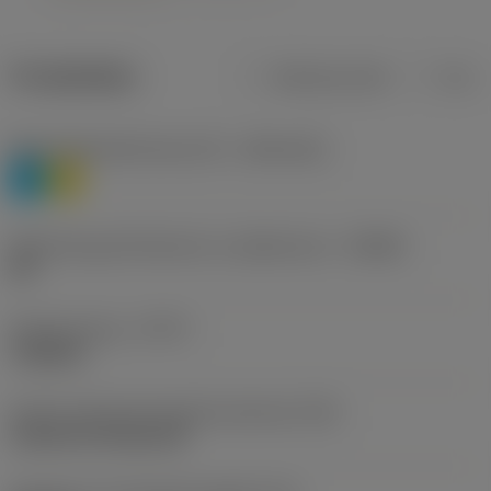
Produktdata
Metriska mått
Tum
Materialklassificering nivå 1
(TMC1ISO)
P
M
Beteckning på tillverkare av spånbrytare
(CBMD)
HR
Operationstyp
(CTPT)
roughing
Kod för skärmonteringsstil (metrisk)
(IFS)
Cylindrical fixing hole