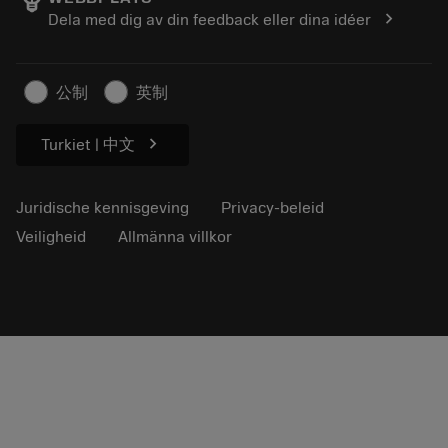
Loopbaan
Vraag een offerte aan
chevron_right
Dela med dig av din feedback eller dina idéer
Duurzaam ondernemen
Artikelen
Voor de pers
公制
英制
chevron_right
Turkiet | 中文
Juridische kennisgeving
Privacy-beleid
Veiligheid
Allmänna villkor