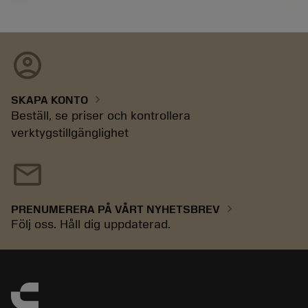
account_circle
chevron_right
SKAPA KONTO
Beställ, se priser och kontrollera
verktygstillgänglighet
mail
chevron_right
PRENUMERERA PÅ VÅRT NYHETSBREV
Följ oss. Håll dig uppdaterad.