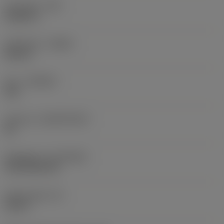
Hörnradie
(RE)
0,0625 in
Utförande
(HAND)
Neutral
Sort
(GRADE)
235
Substrat
(SUBSTRATE)
HC
Beläggning
(COATING)
CVD TiCN+TiN
Skärtjocklek
(S)
0,25 in