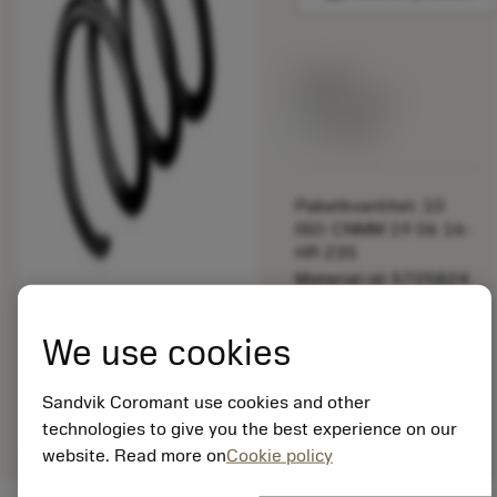
Listpris:
349.00 SEK
På lager
Paketkvantitet: 10
ISO: CNMM 19 06 16-
HR 235
Material-id: 5725824
EAN: 10621144
We use cookies
ANSI: 5561 001-40
Allmän
deployed_code
Sandvik Coromant use cookies and other
Visa 3D-modell
remove
add
avbildning
shopping_cart
Lägg ti
technologies to give you the best experience on our
website. Read more on
Cookie policy