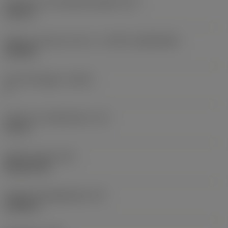
Diameter hos fastspänningshål
(D1)
0,312 in
Skärets storlek och form
(CUTINT_SIZESHAPE)
CN1906
Antal skäreggar
(CEDC)
2
Inskriven cirkeldiameter
(IC)
0,75 in
Skärformskod
(SC)
Rhombic 80
Faktisk skäreggslängd
(LE)
0,6986 in