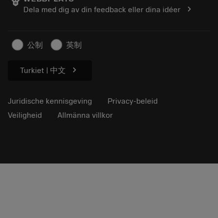
Loopbaan
Vraag een offerte aan
chevron_right
Dela med dig av din feedback eller dina idéer
Duurzaam ondernemen
Artikelen
Voor de pers
公制
英制
chevron_right
Turkiet | 中文
Juridische kennisgeving
Privacy-beleid
Veiligheid
Allmänna villkor