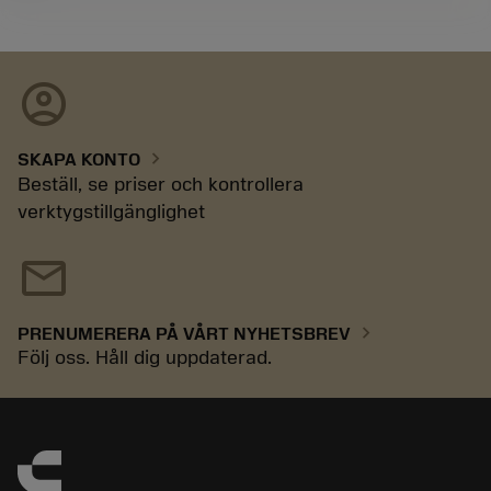
account_circle
chevron_right
SKAPA KONTO
Beställ, se priser och kontrollera
verktygstillgänglighet
mail
chevron_right
PRENUMERERA PÅ VÅRT NYHETSBREV
Följ oss. Håll dig uppdaterad.