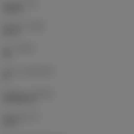
Hörnradie
(RE)
0,0625 in
Utförande
(HAND)
Neutral
Sort
(GRADE)
235
Substrat
(SUBSTRATE)
HC
Beläggning
(COATING)
CVD TiCN+TiN
Skärtjocklek
(S)
0,25 in