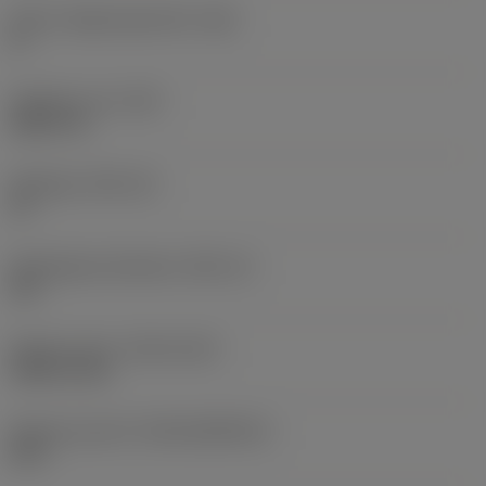
Större släppningsvinkel
(AN)
0 °
Objektets vikt
(WT)
0,0577 lb
Skärläge
(SSC_M)
19
Skärlägesstorlekskod
(SSC_N)
3/4
Release date
(ValFrom20)
1992-11-02
Release pack-ID
(RELEASEPACK)
92.3