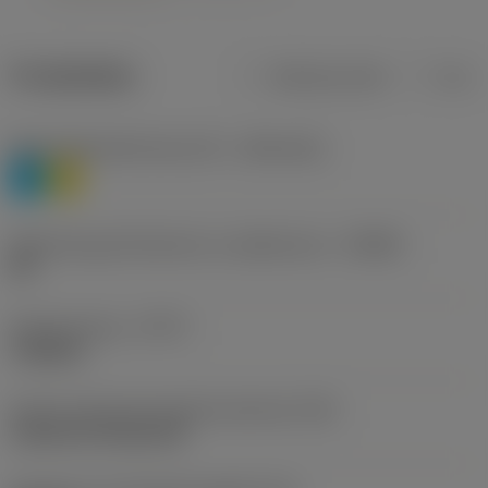
Produktdata
Metriska mått
Tum
Materialklassificering nivå 1
(TMC1ISO)
P
M
Beteckning på tillverkare av spånbrytare
(CBMD)
HR
Operationstyp
(CTPT)
roughing
Kod för skärmonteringsstil (metrisk)
(IFS)
Cylindrical fixing hole