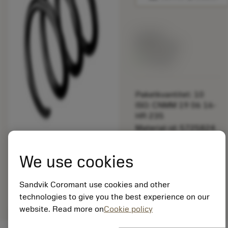
Listpris:
349.00 SEK
På lager
Paketkvantitet: 10
ISO: CNMM 19 06 16-
HR 235
Material-id: 5725824
EAN: 10621144
We use cookies
ANSI: 5561 001-83
Allmän
deployed_code
Sandvik Coromant use cookies and other
Visa 3D-modell
remove
add
avbildning
shopping_cart
Lägg ti
technologies to give you the best experience on our
website. Read more on
Cookie policy