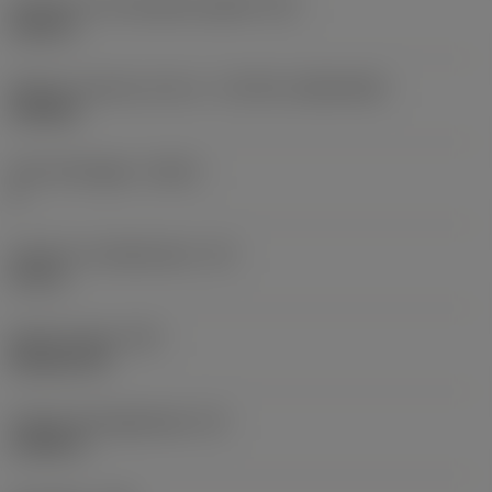
Diameter hos fastspänningshål
(D1)
0,312 in
Skärets storlek och form
(CUTINT_SIZESHAPE)
CN1906
Antal skäreggar
(CEDC)
2
Inskriven cirkeldiameter
(IC)
0,75 in
Skärformskod
(SC)
Rhombic 80
Faktisk skäreggslängd
(LE)
0,6986 in