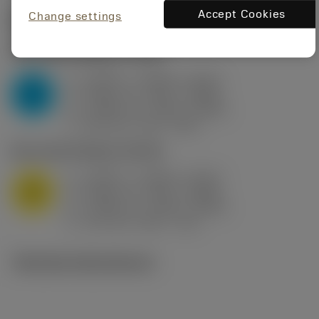
Accept Cookies
Change settings
Startvärden
(KAPR
95 deg
)
P2.1.Z.AN
,
Hårdhet: 175 HB
a
0.394 in (0.094 - 0.512)
p
P
f
0.032 in/r (0.02 - 0.043)
n
h
0.032 in/r (0.02 - 0.043)
ex
v
250 sfm (315 - 205)
c
M1.0.Z.AQ
,
Hårdhet: 200 HB
a
0.394 in (0.094 - 0.512)
p
M
f
0.032 in/r (0.02 - 0.043)
n
h
0.032 in/r (0.02 - 0.043)
ex
v
215 sfm (295 - 170)
c
Tekniska illustrationer