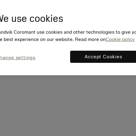
e use cookies
ndvik Coromant use cookies and other technologies to give y
e best experience on our website. Read more on
Cookie policy
Accept Cookies
hange settings