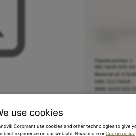
Listpris:
194.00 S
På lager
Paketkvantitet: 1
ISO: 5635 025-04
Material-id: 5763
EAN: 12174654
ANSI: 5635 025-0
remove
e use cookies
ndvik Coromant use cookies and other technologies to give y
e best experience on our website. Read more on
Cookie policy