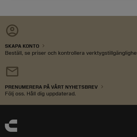
account_circle
chevron_right
SKAPA KONTO
Beställ, se priser och kontrollera verktygstillgänglighe
mail
chevron_right
PRENUMERERA PÅ VÅRT NYHETSBREV
Följ oss. Håll dig uppdaterad.