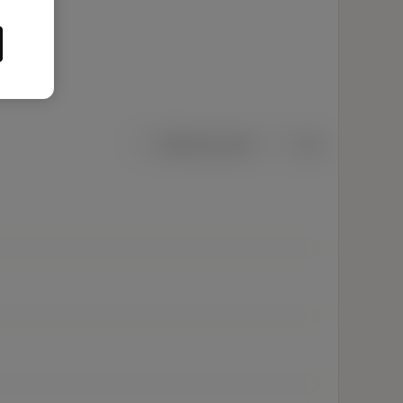
Metriska mått
Tum