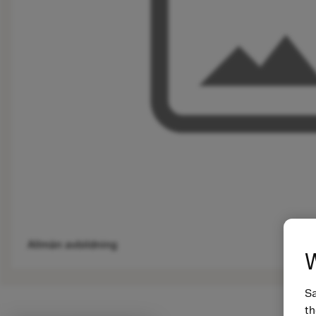
Allmän avbildning
W
Sa
th