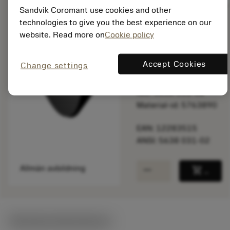
Sandvik Coromant use cookies and other
technologies to give you the best experience on our
website. Read more on
Cookie policy
Tillgänglig inom
en vecka
Accept Cookies
Change settings
Paketkvantitet: 1
ISO: 5638 031-02
Material-id: 5763890
EAN: 12283515
ANSI: 5638 031-02
remove
add
Allmän avbildning
shopping_cart
Lägg ti
Tekniska illustrationer