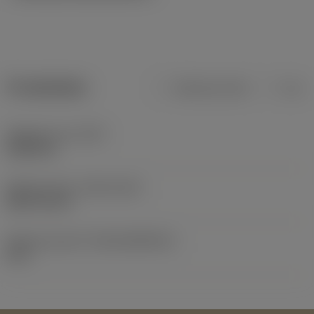
Produktdata
Metriska mått
Tum
Objektets vikt
(WT)
0,0214 lb
Release date
(ValFrom20)
2007-06-18
Release pack-ID
(RELEASEPACK)
07.2