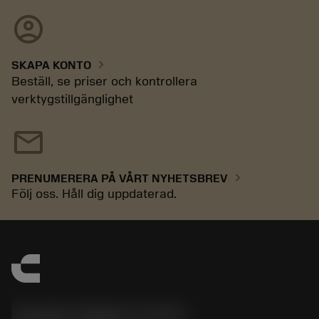
account_circle
chevron_right
SKAPA KONTO
Beställ, se priser och kontrollera
verktygstillgänglighet
mail
chevron_right
PRENUMERERA PÅ VÅRT NYHETSBREV
Följ oss. Håll dig uppdaterad.
Sandvik Thailand Limited