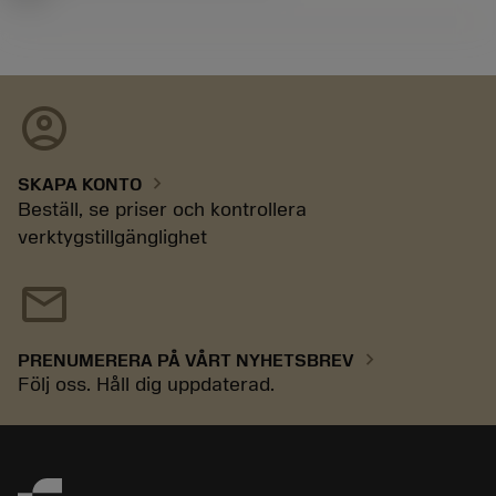
account_circle
chevron_right
SKAPA KONTO
Beställ, se priser och kontrollera
verktygstillgänglighet
mail
chevron_right
PRENUMERERA PÅ VÅRT NYHETSBREV
Följ oss. Håll dig uppdaterad.