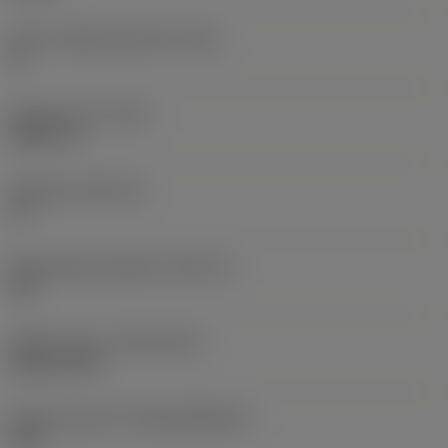
Större släppningsvinkel
(AN)
0 °
Objektets vikt
(WT)
0,0577 lb
Skärläge
(SSC_M)
19
Skärlägesstorlekskod
(SSC_N)
3/4
Release date
(ValFrom20)
1992-11-02
Release pack-ID
(RELEASEPACK)
92.3