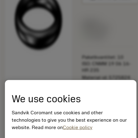
Listpris:
349.00 SEK
På lager
Paketkvantitet: 10
ISO: CNMM 19 06 16-
HR 235
Material-id: 5725824
EAN: 10621144
We use cookies
ANSI: 5641 001-135
Sandvik Coromant use cookies and other
Allmän
deployed_code
Visa 3D-modell
technologies to give you the best experience on our
remove
add
avbildning
shopping_cart
Lägg ti
website. Read more on
Cookie policy