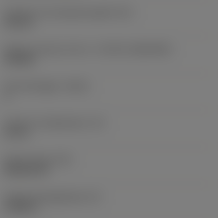
Diameter hos fastspänningshål
(D1)
0,312 in
Skärets storlek och form
(CUTINT_SIZESHAPE)
CN1906
Antal skäreggar
(CEDC)
2
Inskriven cirkeldiameter
(IC)
0,75 in
Skärformskod
(SC)
Rhombic 80
Faktisk skäreggslängd
(LE)
0,6986 in