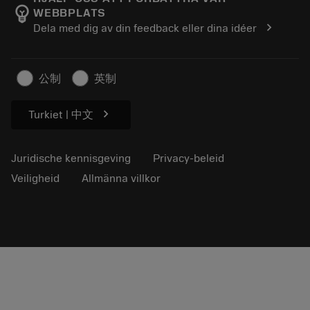
emoji_objects
WEBBPLATS
Loopbaan
Vraag een offerte aan
chevron_right
Dela med dig av din feedback eller dina idéer
Duurzaam ondernemen
Artikelen
Voor de pers
公制
英制
chevron_right
Turkiet | 中文
Juridische kennisgeving
Privacy-beleid
Veiligheid
Allmänna villkor