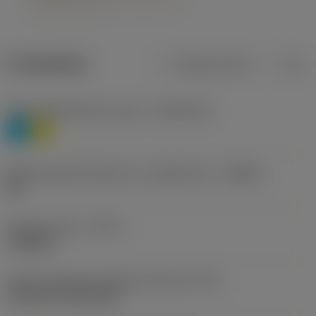
Produktdata
Metriska mått
Tum
Materialklassificering nivå 1
(TMC1ISO)
P
M
Beteckning på tillverkare av spånbrytare
(CBMD)
HR
Operationstyp
(CTPT)
roughing
Kod för skärmonteringsstil (metrisk)
(IFS)
Cylindrical fixing hole