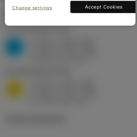
Accept Cookies
Change settings
Startvärden
(KAPR
95 deg
)
P2.1.Z.AN
,
Hårdhet: 175 HB
a
0.394 in (0.094 - 0.512)
p
P
f
0.032 in/r (0.02 - 0.043)
n
h
0.032 in/r (0.02 - 0.043)
ex
v
250 sfm (315 - 205)
c
M1.0.Z.AQ
,
Hårdhet: 200 HB
a
0.394 in (0.094 - 0.512)
p
M
f
0.032 in/r (0.02 - 0.043)
n
h
0.032 in/r (0.02 - 0.043)
ex
v
215 sfm (295 - 170)
c
Tekniska illustrationer