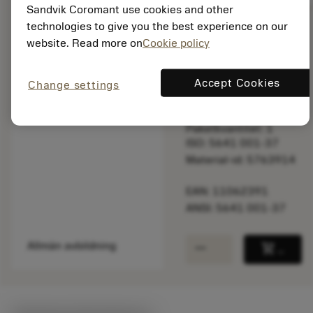
Sandvik Coromant use cookies and other
technologies to give you the best experience on our
website. Read more on
Cookie policy
Listpris:
42.10 SEK
På lager
Accept Cookies
Change settings
Paketkvantitet: 1
ISO: 5641 001-37
Material-id: 5763914
EAN: 11062391
ANSI: 5641 001-37
remove
add
Allmän avbildning
shopping_cart
Lägg ti