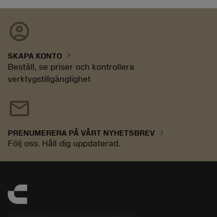
account_circle
chevron_right
SKAPA KONTO
Beställ, se priser och kontrollera
verktygstillgänglighet
mail
chevron_right
PRENUMERERA PÅ VÅRT NYHETSBREV
Följ oss. Håll dig uppdaterad.