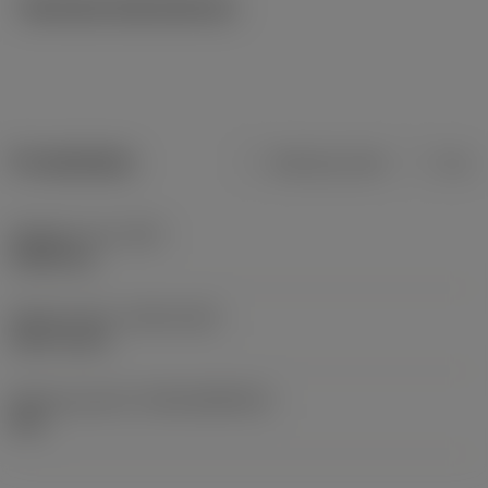
Tekniska illustrationer
Produktdata
Metriska mått
Tum
Objektets vikt
(WT)
0,0001 kg
Release date
(ValFrom20)
1997-12-01
Release pack-ID
(RELEASEPACK)
98.1