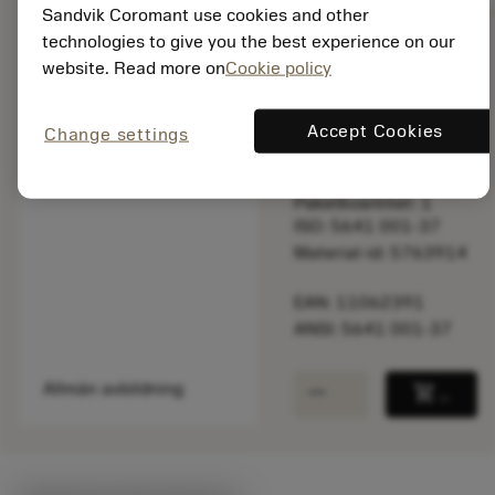
Sandvik Coromant use cookies and other
technologies to give you the best experience on our
website. Read more on
Cookie policy
Listpris:
42.10 SEK
På lager
Accept Cookies
Change settings
Paketkvantitet: 1
ISO: 5641 001-37
Material-id: 5763914
EAN: 11062391
ANSI: 5641 001-37
remove
add
Allmän avbildning
shopping_cart
Lägg ti