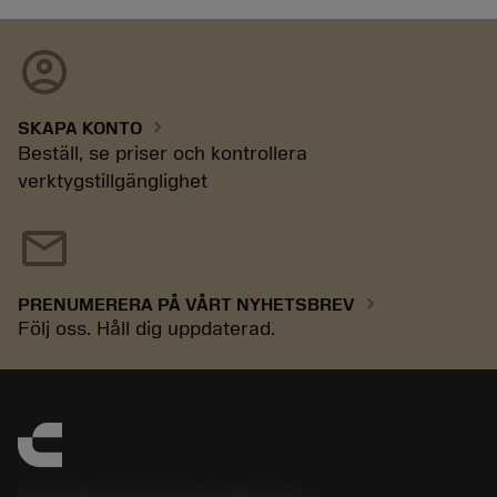
account_circle
chevron_right
SKAPA KONTO
Beställ, se priser och kontrollera
verktygstillgänglighet
mail
chevron_right
PRENUMERERA PÅ VÅRT NYHETSBREV
Följ oss. Håll dig uppdaterad.