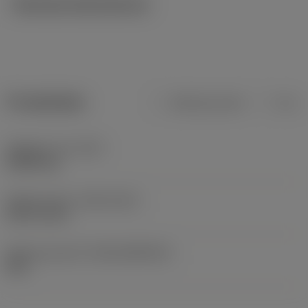
Tekniska illustrationer
Produktdata
Metriska mått
Tum
Objektets vikt
(WT)
0,0001 kg
Release date
(ValFrom20)
1997-12-01
Release pack-ID
(RELEASEPACK)
98.1