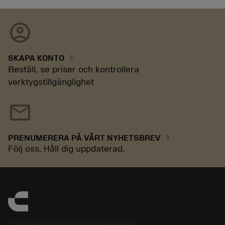
account_circle
chevron_right
SKAPA KONTO
Beställ, se priser och kontrollera
verktygstillgänglighet
mail
chevron_right
PRENUMERERA PÅ VÅRT NYHETSBREV
Följ oss. Håll dig uppdaterad.