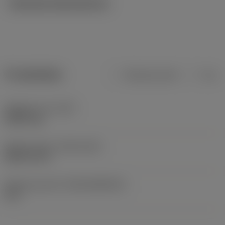
Tekniska illustrationer
Produktdata
Metriska mått
Tum
Objektets vikt
(WT)
0,0011 kg
Release date
(ValFrom20)
2001-01-29
Release pack-ID
(RELEASEPACK)
01.1