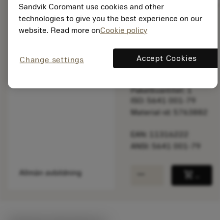
Sandvik Coromant use cookies and other
technologies to give you the best experience on our
website. Read more on
Cookie policy
Listpris:
34.50 SEK
På lager
Accept Cookies
Change settings
Paketkvantitet: 1
ISO: 5641 001-79
Material-id: 5763882
EAN: 11316222
ANSI: 5641 001-79
remove
add
Allmän avbildning
shopping_cart
Lägg ti