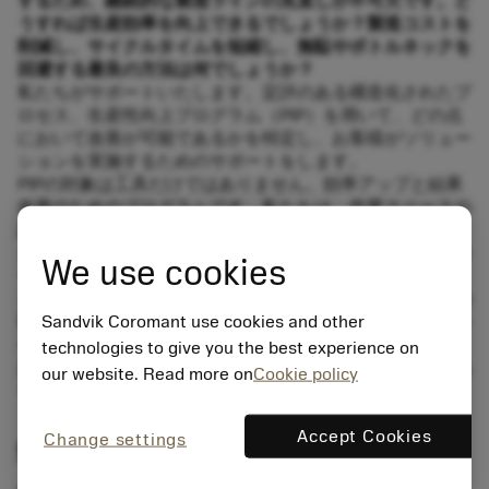
するため、継続的な製造ラインの見直しが不可欠です。
ど
うすれば生産効率を向上できるでしょうか？製造コストを
削減し、サイクルタイムを短縮し、無駄やボトルネックを
回避する最良の方法は何でしょうか？
私たちがサポートいたします。定評のある構造化されたプ
ロセス、生産性向上プログラム（PIP）を用いて、どの点
において改善が可能であるかを特定し、お客様がソリュー
ションを実施するためのサポートをします。
PIPの対象は工具だけではありません。効率アップと結果
改善のためのプログラムです。私たちは、作業スペースの
設計、ロジスティックス、段取りプロセス、無駄の原因、
さらに隠れた無駄についても検討します。長年に渡りグロ
We use cookies
ーバルに事業を展開するサンドビック・コロマントには、
スマートなソリューションを提案するための豊富な知識の
Sandvik Coromant use cookies and other
蓄積があります。お客様を、機械レベル、オペレーターレ
ベル、さらに組織レベルにおいてもサポートいたします。
technologies to give you the best experience on
お客様の満足が得られるまで、私たちが満足することはあ
our website. Read more on
Cookie policy
りません。
Accept Cookies
Change settings
効果的な4段階のプロセス