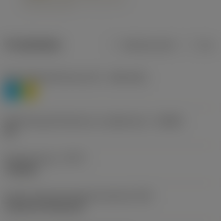
Produktdata
Metriska mått
Tum
Materialklassificering nivå 1
(TMC1ISO)
P
M
Beteckning på tillverkare av spånbrytare
(CBMD)
HR
Operationstyp
(CTPT)
roughing
Kod för skärmonteringsstil (metrisk)
(IFS)
Cylindrical fixing hole