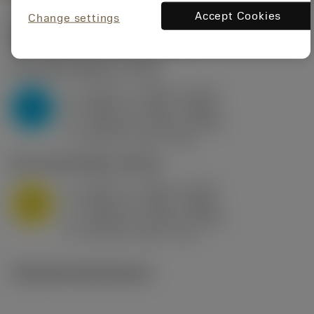
Accept Cookies
Change settings
Startvärden
(KAPR
95 deg
)
P2.1.Z.AN
,
Hårdhet: 175 HB
a
0.394 in (0.094 - 0.512)
p
P
f
0.032 in/r (0.02 - 0.043)
n
h
0.032 in/r (0.02 - 0.043)
ex
v
250 sfm (315 - 205)
c
M1.0.Z.AQ
,
Hårdhet: 200 HB
a
0.394 in (0.094 - 0.512)
p
M
f
0.032 in/r (0.02 - 0.043)
n
h
0.032 in/r (0.02 - 0.043)
ex
v
215 sfm (295 - 170)
c
Tekniska illustrationer