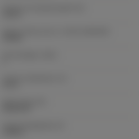
Diameter hos fastspänningshål
(D1)
0,312 in
Skärets storlek och form
(CUTINT_SIZESHAPE)
CN1906
Antal skäreggar
(CEDC)
2
Inskriven cirkeldiameter
(IC)
0,75 in
Skärformskod
(SC)
Rhombic 80
Faktisk skäreggslängd
(LE)
0,6986 in