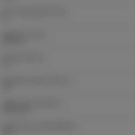
Större släppningsvinkel
(AN)
0 °
Objektets vikt
(WT)
0,0577 lb
Skärläge
(SSC_M)
19
Skärlägesstorlekskod
(SSC_N)
3/4
Release date
(ValFrom20)
1992-11-02
Release pack-ID
(RELEASEPACK)
92.3