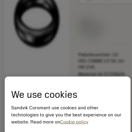
Listpris:
349.00 SEK
På lager
Paketkvantitet: 10
ISO: CNMM 19 06 16-
HR 235
Material-id: 5725824
EAN: 10621144
We use cookies
ANSI: 5641 005-105
Sandvik Coromant use cookies and other
Allmän
deployed_code
Visa 3D-modell
technologies to give you the best experience on our
remove
add
avbildning
shopping_cart
Lägg ti
website. Read more on
Cookie policy