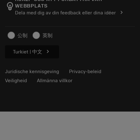
emoji_objects
WEBBPLATS
Loopbaan
Vraag een offerte aan
chevron_right
Dela med dig av din feedback eller dina idéer
Duurzaam ondernemen
Artikelen
Voor de pers
公制
英制
chevron_right
Turkiet | 中文
Juridische kennisgeving
Privacy-beleid
Veiligheid
Allmänna villkor