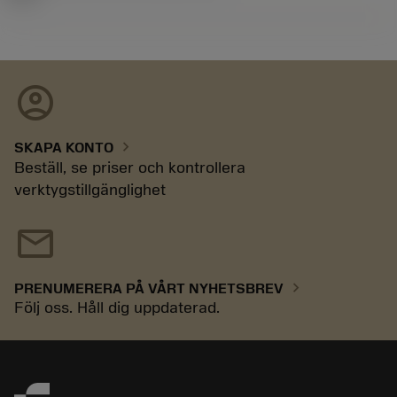
account_circle
chevron_right
SKAPA KONTO
Beställ, se priser och kontrollera
verktygstillgänglighet
mail
chevron_right
PRENUMERERA PÅ VÅRT NYHETSBREV
Följ oss. Håll dig uppdaterad.