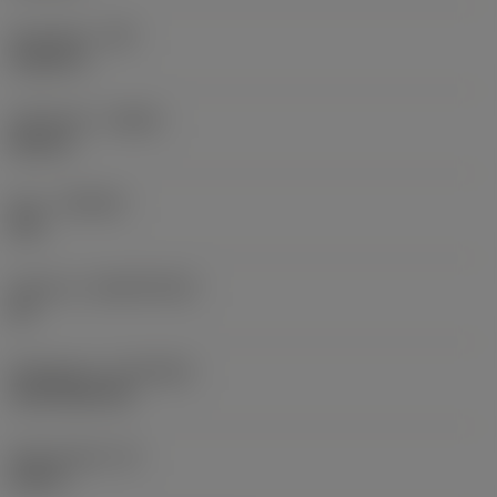
Hörnradie
(RE)
0,0625 in
Utförande
(HAND)
Neutral
Sort
(GRADE)
235
Substrat
(SUBSTRATE)
HC
Beläggning
(COATING)
CVD TiCN+TiN
Skärtjocklek
(S)
0,25 in