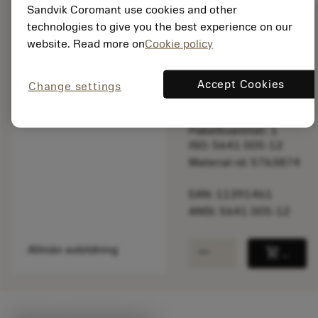
Sandvik Coromant use cookies and other
technologies to give you the best experience on our
website. Read more on
Cookie policy
Listpris:
27.10 SEK
På lager
Accept Cookies
Change settings
Paketkvantitet: 1
ISO: 5641 005-12
Material-id: 5763874
EAN: 11391461
ANSI: 5641 005-12
remove
add
Allmän avbildning
shopping_cart
Lägg ti