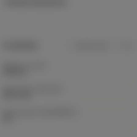
Tekniska illustrationer
Produktdata
Metriska mått
Tum
Objektets vikt
(WT)
0,0003 kg
Release date
(ValFrom20)
2001-10-08
Release pack-ID
(RELEASEPACK)
02.1