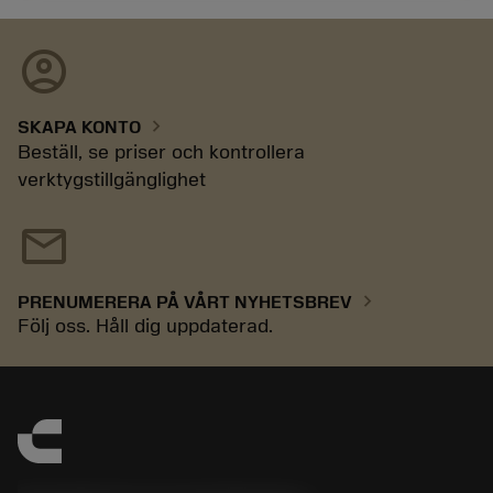
account_circle
chevron_right
SKAPA KONTO
Beställ, se priser och kontrollera
verktygstillgänglighet
mail
chevron_right
PRENUMERERA PÅ VÅRT NYHETSBREV
Följ oss. Håll dig uppdaterad.