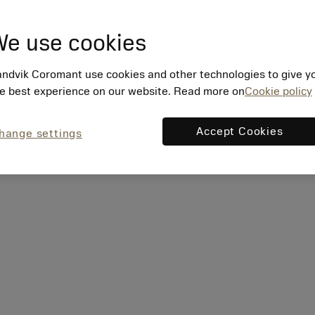
e use cookies
ndvik Coromant use cookies and other technologies to give y
e best experience on our website. Read more on
Cookie policy
Accept Cookies
hange settings