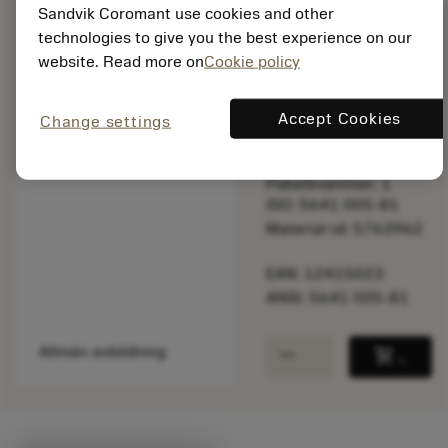
Sandvik Coromant use cookies and other
technologies to give you the best experience on our
website. Read more on
Cookie policy
Listpris:
42.10 SEK
På lager
Accept Cookies
Change settings
Paketkvantitet: 1
ISO: 5641 005-81
Material-id: 5763962
EAN: 12415023
ANSI: 5641 005-81
remove
add
Allmän avbildning
shopping_cart
Lägg ti