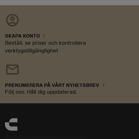
account_circle
chevron_right
SKAPA KONTO
Beställ, se priser och kontrollera
verktygstillgänglighet
mail
chevron_right
PRENUMERERA PÅ VÅRT NYHETSBREV
Följ oss. Håll dig uppdaterad.