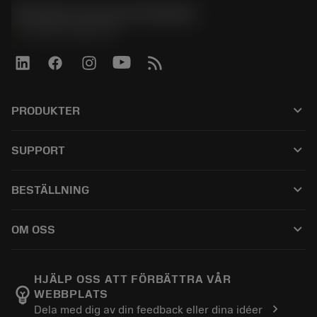
Sandvik Coromant Sweden
phone
+46 8 793 05 70
keyboard_arrow_down
PRODUKTER
전체 공구
keyboard_arrow_down
SUPPORT
모든 소프트웨어
고객 서비스
재활용
keyboard_arrow_down
BESTÄLLNING
유통업체 및 전문업체
재연마
구매 방법
가이드 및 튜토리얼
Tailor Made
keyboard_arrow_down
OM OSS
주문
계산기 및 앱
Sandvik Coromant 소개
돌아가기
카탈로그 및 핸드북
Manufacturing Wellness
주문 추적하기
HJÄLP OSS ATT FÖRBÄTTRA VÅR
emoji_objects
WEBBPLATS
경력
견적을 작성하세요
chevron_right
Dela med dig av din feedback eller dina idéer