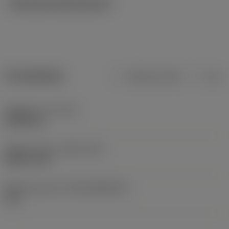
Tekniska illustrationer
Produktdata
Metriska mått
Tum
Objektets vikt
(WT)
0,0002 kg
Release date
(ValFrom20)
2008-12-09
Release pack-ID
(RELEASEPACK)
09.1