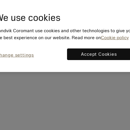
e use cookies
ndvik Coromant use cookies and other technologies to give y
e best experience on our website. Read more on
Cookie policy
Accept Cookies
hange settings