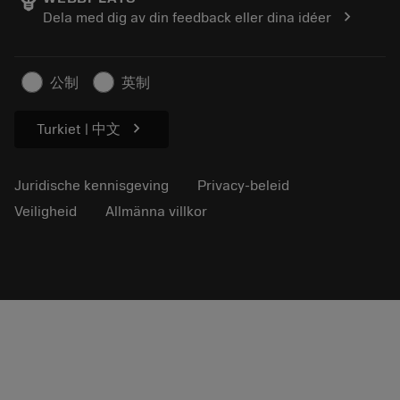
Loopbaan
Vraag een offerte aan
chevron_right
Dela med dig av din feedback eller dina idéer
Duurzaam ondernemen
Artikelen
Voor de pers
公制
英制
chevron_right
Turkiet | 中文
Juridische kennisgeving
Privacy-beleid
Veiligheid
Allmänna villkor