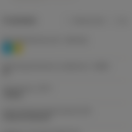
Produktdata
Metriska mått
Tum
Materialklassificering nivå 1
(TMC1ISO)
P
M
Beteckning på tillverkare av spånbrytare
(CBMD)
HR
Operationstyp
(CTPT)
roughing
Kod för skärmonteringsstil (metrisk)
(IFS)
Cylindrical fixing hole