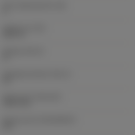
Större släppningsvinkel
(AN)
0 °
Objektets vikt
(WT)
0,0577 lb
Skärläge
(SSC_M)
19
Skärlägesstorlekskod
(SSC_N)
3/4
Release date
(ValFrom20)
1992-11-02
Release pack-ID
(RELEASEPACK)
92.3