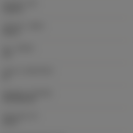
Hörnradie
(RE)
0,0625 in
Utförande
(HAND)
Neutral
Sort
(GRADE)
235
Substrat
(SUBSTRATE)
HC
Beläggning
(COATING)
CVD TiCN+TiN
Skärtjocklek
(S)
0,25 in