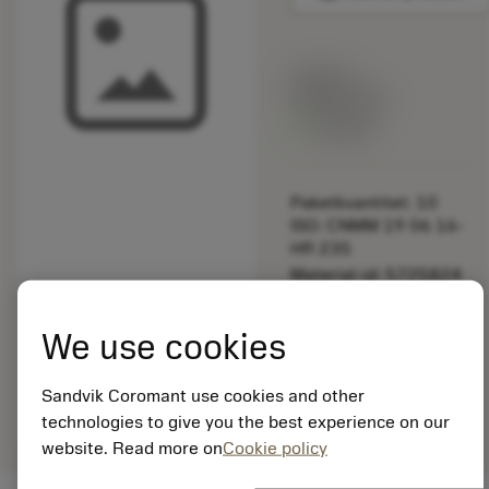
Listpris:
349.00 SEK
På lager
Paketkvantitet: 10
ISO: CNMM 19 06 16-
HR 235
Material-id: 5725824
EAN: 10621144
We use cookies
ANSI: 5641 105-09
Allmän
deployed_code
Sandvik Coromant use cookies and other
Visa 3D-modell
remove
add
avbildning
shopping_cart
Lägg ti
technologies to give you the best experience on our
website. Read more on
Cookie policy