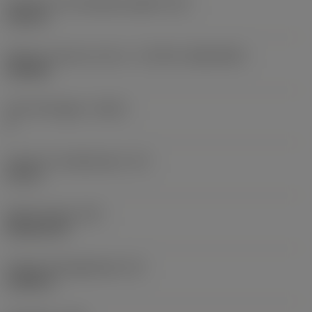
Diameter hos fastspänningshål
(D1)
0,312 in
Skärets storlek och form
(CUTINT_SIZESHAPE)
CN1906
Antal skäreggar
(CEDC)
2
Inskriven cirkeldiameter
(IC)
0,75 in
Skärformskod
(SC)
Rhombic 80
Faktisk skäreggslängd
(LE)
0,6986 in