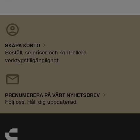
account_circle
chevron_right
SKAPA KONTO
Beställ, se priser och kontrollera
verktygstillgänglighet
mail
chevron_right
PRENUMERERA PÅ VÅRT NYHETSBREV
Följ oss. Håll dig uppdaterad.