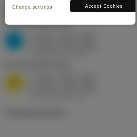
Accept Cookies
Change settings
Startvärden
(KAPR
95 deg
)
P2.1.Z.AN
,
Hårdhet: 175 HB
a
0.394 in (0.094 - 0.512)
p
P
f
0.032 in/r (0.02 - 0.043)
n
h
0.032 in/r (0.02 - 0.043)
ex
v
250 sfm (315 - 205)
c
M1.0.Z.AQ
,
Hårdhet: 200 HB
a
0.394 in (0.094 - 0.512)
p
M
f
0.032 in/r (0.02 - 0.043)
n
h
0.032 in/r (0.02 - 0.043)
ex
v
215 sfm (295 - 170)
c
Tekniska illustrationer