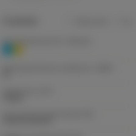
Produktdata
Metriska mått
Tum
Materialklassificering nivå 1
(TMC1ISO)
P
M
Beteckning på tillverkare av spånbrytare
(CBMD)
HR
Operationstyp
(CTPT)
roughing
Kod för skärmonteringsstil (metrisk)
(IFS)
Cylindrical fixing hole