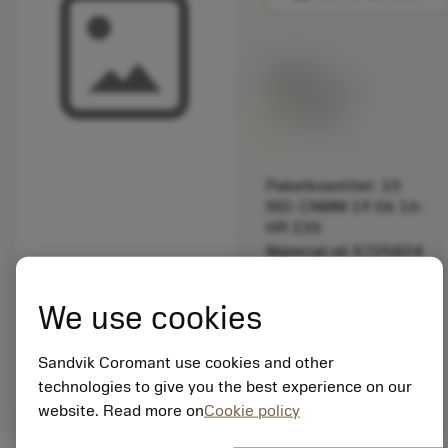
Listpris:
349.00 SEK
På lager
Paketkvantitet: 10
ISO: CNMM 19 06 16-
HR 235
Material-id: 5725824
EAN: 10621144
We use cookies
ANSI: 5643 020-04
Allmän
deployed_code
Sandvik Coromant use cookies and other
Visa 3D-modell
remove
add
avbildning
shopping_cart
Lägg ti
technologies to give you the best experience on our
website. Read more on
Cookie policy