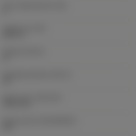
Större släppningsvinkel
(AN)
0 °
Objektets vikt
(WT)
0,0577 lb
Skärläge
(SSC_M)
19
Skärlägesstorlekskod
(SSC_N)
3/4
Release date
(ValFrom20)
1992-11-02
Release pack-ID
(RELEASEPACK)
92.3