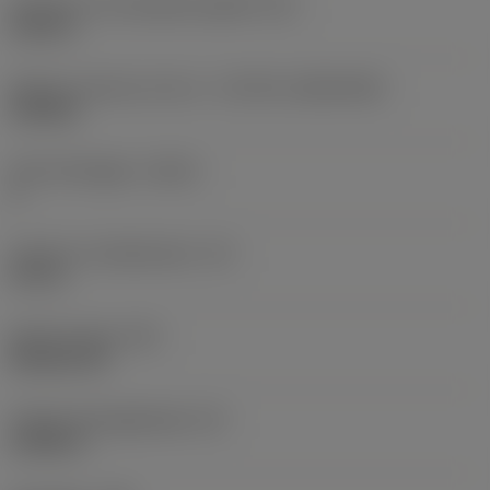
Diameter hos fastspänningshål
(D1)
0,312 in
Skärets storlek och form
(CUTINT_SIZESHAPE)
CN1906
Antal skäreggar
(CEDC)
2
Inskriven cirkeldiameter
(IC)
0,75 in
Skärformskod
(SC)
Rhombic 80
Faktisk skäreggslängd
(LE)
0,6986 in