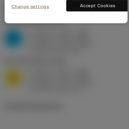
Accept Cookies
Change settings
Startvärden
(KAPR
95 deg
)
P2.1.Z.AN
,
Hårdhet: 175 HB
a
0.394 in (0.094 - 0.512)
p
P
f
0.032 in/r (0.02 - 0.043)
n
h
0.032 in/r (0.02 - 0.043)
ex
v
250 sfm (315 - 205)
c
M1.0.Z.AQ
,
Hårdhet: 200 HB
a
0.394 in (0.094 - 0.512)
p
M
f
0.032 in/r (0.02 - 0.043)
n
h
0.032 in/r (0.02 - 0.043)
ex
v
215 sfm (295 - 170)
c
Tekniska illustrationer