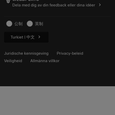
Loopbaan
Vraag een offerte aan
chevron_right
Dela med dig av din feedback eller dina idéer
Duurzaam ondernemen
Artikelen
Voor de pers
公制
英制
chevron_right
Turkiet | 中文
Juridische kennisgeving
Privacy-beleid
Veiligheid
Allmänna villkor