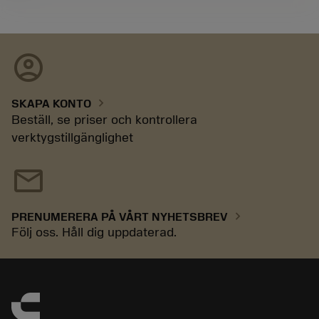
account_circle
chevron_right
SKAPA KONTO
Beställ, se priser och kontrollera
verktygstillgänglighet
mail
chevron_right
PRENUMERERA PÅ VÅRT NYHETSBREV
Följ oss. Håll dig uppdaterad.