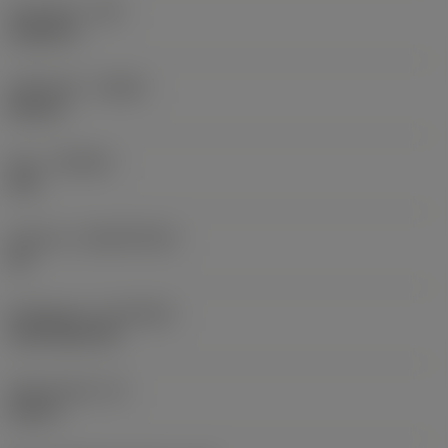
Hörnradie
(RE)
0,0625 in
Utförande
(HAND)
Neutral
Sort
(GRADE)
235
Substrat
(SUBSTRATE)
HC
Beläggning
(COATING)
CVD TiCN+TiN
Skärtjocklek
(S)
0,25 in