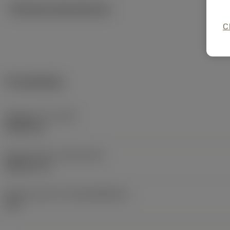
Tekniska illustrationer
C
Produktdata
Objektets vikt
(WT)
0,0002 kg
Release date
(ValFrom20)
2000-01-31
Release pack-ID
(RELEASEPACK)
99.1