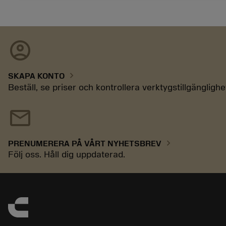
account_circle
chevron_right
SKAPA KONTO
Beställ, se priser och kontrollera verktygstillgänglighe
mail
chevron_right
PRENUMERERA PÅ VÅRT NYHETSBREV
Följ oss. Håll dig uppdaterad.