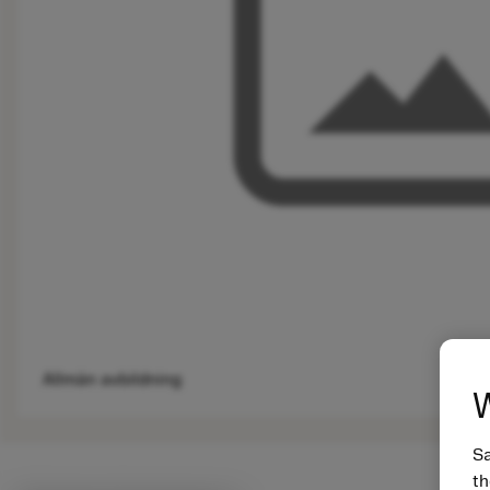
Allmän avbildning
W
Sa
th