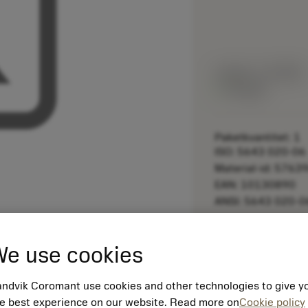
Listpris:
7.40 SEK
På lager
Paketkvantitet: 1
ISO: 5643 020-06
Material-id: 5763
EAN: 10130890
ANSI: 5643 020-0
remove
e use cookies
ndvik Coromant use cookies and other technologies to give y
e best experience on our website. Read more on
Cookie policy