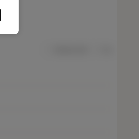
Metriska mått
Tum