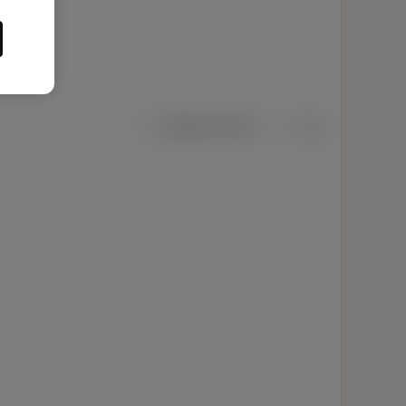
Metriska mått
Tum