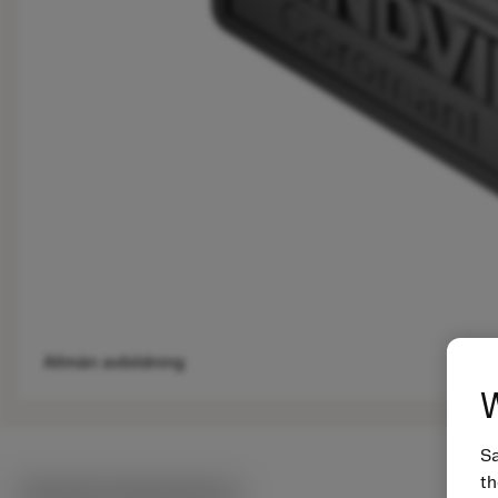
Allmän avbildning
W
Sa
th
Tekniska illustrationer