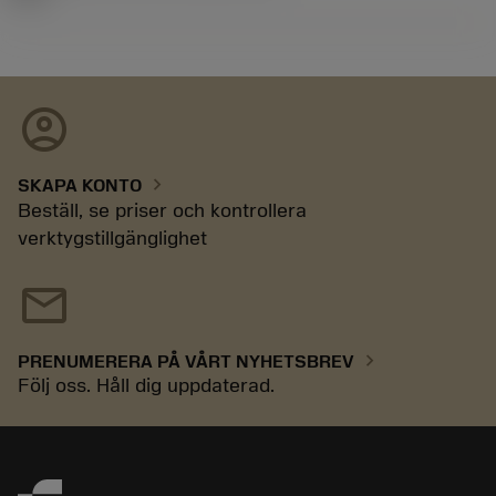
account_circle
chevron_right
SKAPA KONTO
Beställ, se priser och kontrollera
verktygstillgänglighet
mail
chevron_right
PRENUMERERA PÅ VÅRT NYHETSBREV
Följ oss. Håll dig uppdaterad.