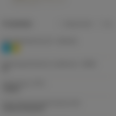
Produktdata
Metriska mått
Tum
Materialklassificering nivå 1
(TMC1ISO)
P
M
Beteckning på tillverkare av spånbrytare
(CBMD)
HR
Operationstyp
(CTPT)
roughing
Kod för skärmonteringsstil (metrisk)
(IFS)
Cylindrical fixing hole