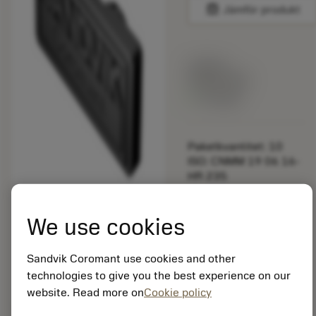
balance
Jämför produkt
Listpris:
349.00 SEK
På lager
Paketkvantitet: 10
ISO: CNMM 19 06 16-
HR 235
Material-id: 5725824
We use cookies
EAN: 10621144
ANSI: 5645 040-02
Sandvik Coromant use cookies and other
Allmän
deployed_code
Visa 3D-modell
technologies to give you the best experience on our
remove
add
avbildning
shopping_cart
Lägg ti
website. Read more on
Cookie policy