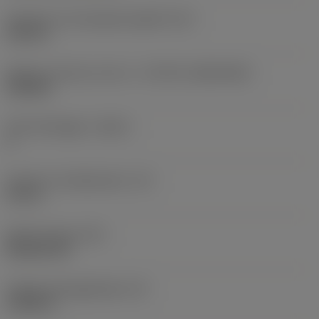
Diameter hos fastspänningshål
(D1)
0,312 in
Skärets storlek och form
(CUTINT_SIZESHAPE)
CN1906
Antal skäreggar
(CEDC)
2
Inskriven cirkeldiameter
(IC)
0,75 in
Skärformskod
(SC)
Rhombic 80
Faktisk skäreggslängd
(LE)
0,6986 in