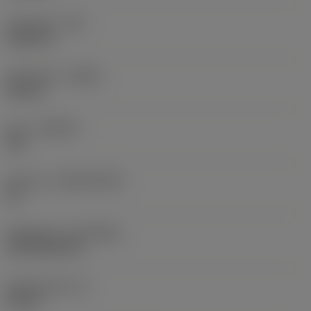
Hörnradie
(RE)
0,0625 in
Utförande
(HAND)
Neutral
Sort
(GRADE)
235
Substrat
(SUBSTRATE)
HC
Beläggning
(COATING)
CVD TiCN+TiN
Skärtjocklek
(S)
0,25 in