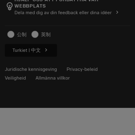
emoji_objects
WEBBPLATS
Loopbaan
Vraag een offerte aan
chevron_right
Dela med dig av din feedback eller dina idéer
Duurzaam ondernemen
Artikelen
Voor de pers
公制
英制
chevron_right
Turkiet | 中文
Juridische kennisgeving
Privacy-beleid
Veiligheid
Allmänna villkor