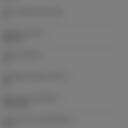
Större släppningsvinkel
(AN)
0 °
Objektets vikt
(WT)
0,0577 lb
Skärläge
(SSC_M)
19
Skärlägesstorlekskod
(SSC_N)
3/4
Release date
(ValFrom20)
1992-11-02
Release pack-ID
(RELEASEPACK)
92.3