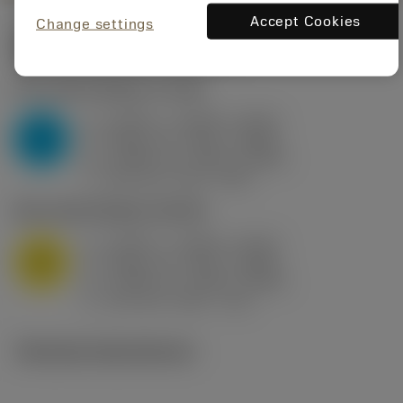
Accept Cookies
Change settings
Startvärden
(KAPR
95 deg
)
P2.1.Z.AN
,
Hårdhet: 175 HB
a
0.394 in (0.094 - 0.512)
p
P
f
0.032 in/r (0.02 - 0.043)
n
h
0.032 in/r (0.02 - 0.043)
ex
v
250 sfm (315 - 205)
c
M1.0.Z.AQ
,
Hårdhet: 200 HB
a
0.394 in (0.094 - 0.512)
p
M
f
0.032 in/r (0.02 - 0.043)
n
h
0.032 in/r (0.02 - 0.043)
ex
v
215 sfm (295 - 170)
c
Tekniska illustrationer