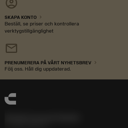
account_circle
chevron_right
SKAPA KONTO
Beställ, se priser och kontrollera
verktygstillgänglighet
mail
chevron_right
PRENUMERERA PÅ VÅRT NYHETSBREV
Följ oss. Håll dig uppdaterad.
Sandvik Coromant Sweden
phone
+46 8 793 05 70