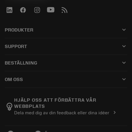
keyboard_arrow_down
PRODUKTER
เครื่องมือทั้งหมด
keyboard_arrow_down
SUPPORT
ซอฟต์แวร์ทั้งหมด
ฝ่ายบริการลูกค้า
การรีไซเคิล
keyboard_arrow_down
BESTÄLLNING
ผู้จัดจำหน่ายและผู้เชี่ยวชาญ
การปรับสภาพใหม่
วิธีซื้อ
คู่มือและบทช่วยสอน
Tailor Made
keyboard_arrow_down
OM OSS
สั่งซื้อ
เครื่องคิดเลขและแอป
เกี่ยวกับ Sandvik Coromant
ส่งคืน
แคตตาล็อกและคู่มืออ้างอิง
Manufacturing Wellness
ติดตามคำสั่งซื้อของคุณ
HJÄLP OSS ATT FÖRBÄTTRA VÅR
emoji_objects
WEBBPLATS
อาชีพ
ทำใบเสนอราคา
chevron_right
Dela med dig av din feedback eller dina idéer
ธุรกิจที่ยั่งยืน
บทความ