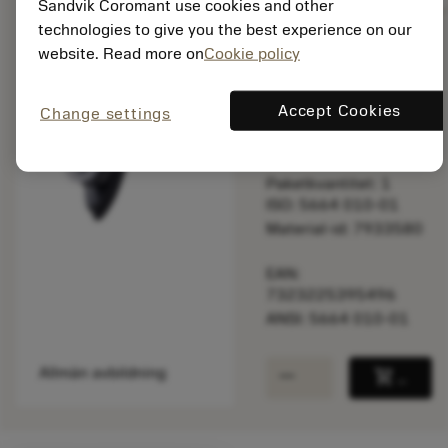
Sandvik Coromant use cookies and other
technologies to give you the best experience on our
website. Read more on
Cookie policy
Listpris:
181.00 SEK
Accept Cookies
Change settings
På lager
Paketkvantitet: 1
ISO: 5664 010-01
Material-id: 7933580
EAN:
7323225395496
ANSI: 5664 010-01
remove
add
Allmän avbildning
shopping_cart
Lägg ti