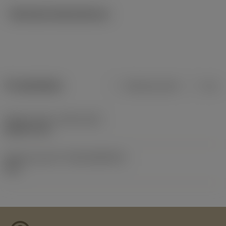
Tekniska illustrationer
Produktdata
Metriska mått
Tum
Release date
(ValFrom20)
2020-01-30
Release pack-ID
(RELEASEPACK)
20.1