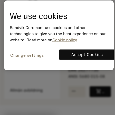
We use cookies
Listpris:
1 295.00 SEK
Sandvik Coromant use cookies and other
På lager
technologies to give you the best experience on our
website. Read more on
Cookie policy
Paketkvantitet: 1
ISO: 5680 015-08
Accept Cookies
Change settings
Material-id: 6277730
EAN: 26277730
ANSI: 5680 015-08
remove
add
Allmän avbildning
shopping_cart
Lägg ti