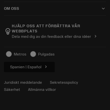
Så här köper du
Kunskap
Kataloger
keyboard_arrow_down
OM OSS
Beställ
E-learning
Karriär
Returnera
Evenemang och utbildning
Om Sandvik Coromant
Spåra din order
Tool ID
HJÄLP OSS ATT FÖRBÄTTRA VÅR
emoji_objects
WEBBPLATS
Hitta oss
FAQ
chevron_right
Dela med dig av din feedback eller dina idéer
För press
Kontakta oss
Säkerhetsinformation
Hållbarhet
Metros
Pulgadas
chevron_right
Spanien | Español
Juridiskt meddelande
Sekretesspolicy
Säkerhet
Allmänna villkor