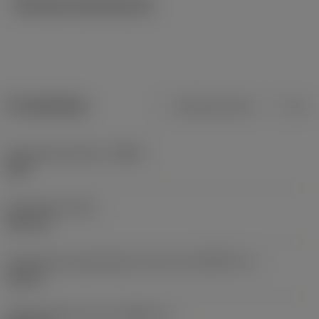
Tekniska illustrationer
Produktdata
Metriska mått
Tum
Kroppsmaterialkod
(BMC)
Stål
Total längd
(OAL)
200 mm
Geometriska egenskaper driven del
(KGRPTP_1)
square
Storlek på driven del
(KGRPS_1)