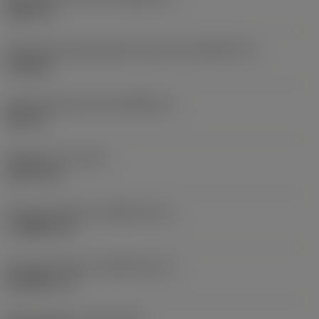
SQR 1/2"
Geometriska egenskaper driven del
(KGRPTP_2)
hexagon
Storlek på driven del
(KGRPS_2)
HEX 14
Objektets vikt
(WT)
0,2677 kg
Key grip interface
(KGRP_INT_1)
F_SQRU 1/2"
Key grip interface
(KGRP_INT_2)
M_HEXG_ 14