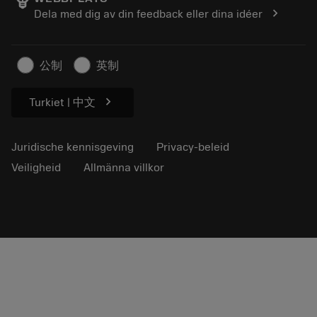
Loopbaan
Vraag een offerte aan
chevron_right
Dela med dig av din feedback eller dina idéer
Duurzaam ondernemen
Artikelen
Voor de pers
公制
英制
chevron_right
Turkiet | 中文
Juridische kennisgeving
Privacy-beleid
Veiligheid
Allmänna villkor