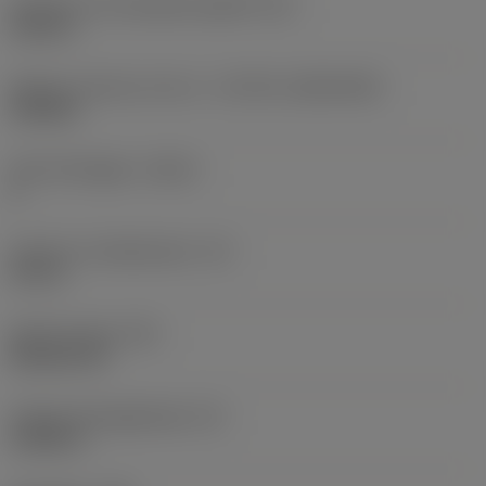
Diameter hos fastspänningshål
(D1)
0,312 in
Skärets storlek och form
(CUTINT_SIZESHAPE)
CN1906
Antal skäreggar
(CEDC)
2
Inskriven cirkeldiameter
(IC)
0,75 in
Skärformskod
(SC)
Rhombic 80
Faktisk skäreggslängd
(LE)
0,6986 in