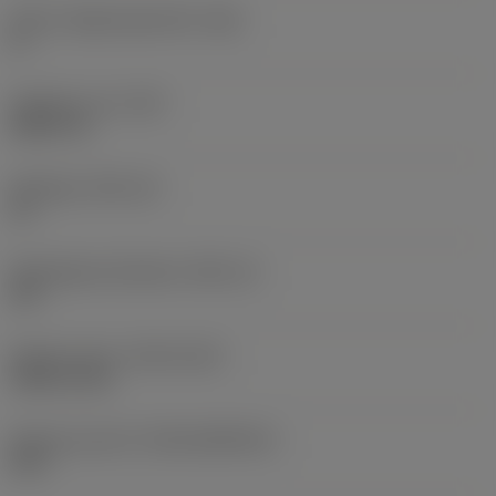
Större släppningsvinkel
(AN)
0 °
Objektets vikt
(WT)
0,0577 lb
Skärläge
(SSC_M)
19
Skärlägesstorlekskod
(SSC_N)
3/4
Release date
(ValFrom20)
1992-11-02
Release pack-ID
(RELEASEPACK)
92.3