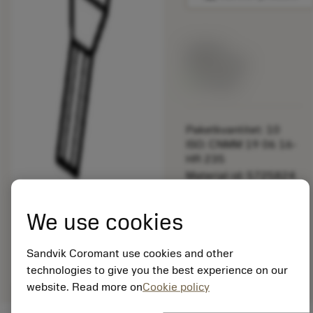
Listpris:
349.00 SEK
På lager
Paketkvantitet: 10
ISO: CNMM 19 06 16-
HR 235
Material-id: 5725824
EAN: 10621144
We use cookies
ANSI: 5680 035-10
Allmän
deployed_code
Sandvik Coromant use cookies and other
Visa 3D-modell
remove
add
avbildning
shopping_cart
Lägg ti
technologies to give you the best experience on our
website. Read more on
Cookie policy