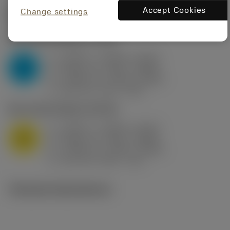
Accept Cookies
Change settings
Startvärden
(KAPR
95 deg
)
P2.1.Z.AN
,
Hårdhet: 175 HB
a
0.394 in (0.094 - 0.512)
p
P
f
0.032 in/r (0.02 - 0.043)
n
h
0.032 in/r (0.02 - 0.043)
ex
v
250 sfm (315 - 205)
c
M1.0.Z.AQ
,
Hårdhet: 200 HB
a
0.394 in (0.094 - 0.512)
p
M
f
0.032 in/r (0.02 - 0.043)
n
h
0.032 in/r (0.02 - 0.043)
ex
v
215 sfm (295 - 170)
c
Tekniska illustrationer