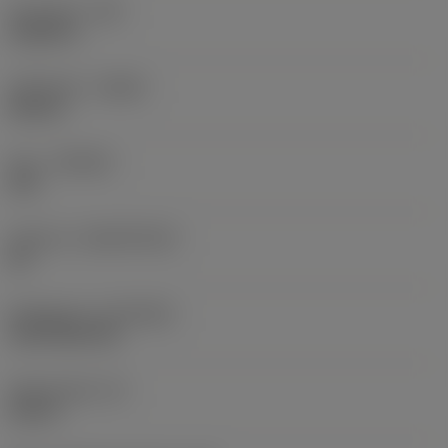
Hörnradie
(RE)
0,0625 in
Utförande
(HAND)
Neutral
Sort
(GRADE)
235
Substrat
(SUBSTRATE)
HC
Beläggning
(COATING)
CVD TiCN+TiN
Skärtjocklek
(S)
0,25 in