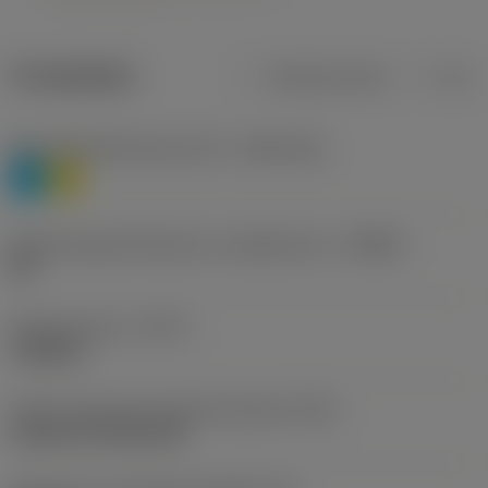
Produktdata
Metriska mått
Tum
Materialklassificering nivå 1
(TMC1ISO)
P
M
Beteckning på tillverkare av spånbrytare
(CBMD)
HR
Operationstyp
(CTPT)
roughing
Kod för skärmonteringsstil (metrisk)
(IFS)
Cylindrical fixing hole