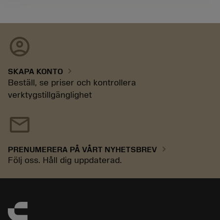
account_circle
chevron_right
SKAPA KONTO
Beställ, se priser och kontrollera
verktygstillgänglighet
mail
chevron_right
PRENUMERERA PÅ VÅRT NYHETSBREV
Följ oss. Håll dig uppdaterad.