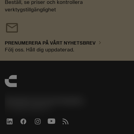
Beställ, se priser och kontrollera
verktygstillgänglighet
mail
chevron_right
PRENUMERERA PÅ VÅRT NYHETSBREV
Följ oss. Håll dig uppdaterad.
Sandvik Coromant Sweden
phone
+46 8 793 05 70