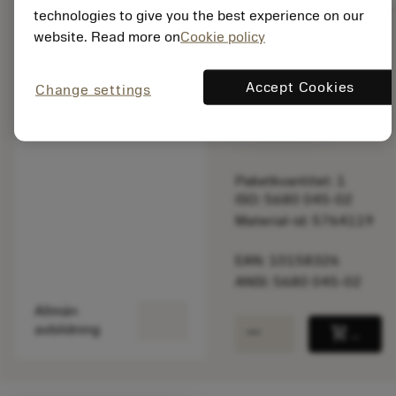
technologies to give you the best experience on our
website. Read more on
Cookie policy
Listpris:
131.00 SEK
Accept Cookies
Change settings
Tillverkas vid
beställning
Paketkvantitet: 1
ISO: 5680 045-02
Material-id: 5764119
EAN: 10158326
ANSI: 5680 045-02
Allmän
remove
add
avbildning
shopping_cart
Lägg ti