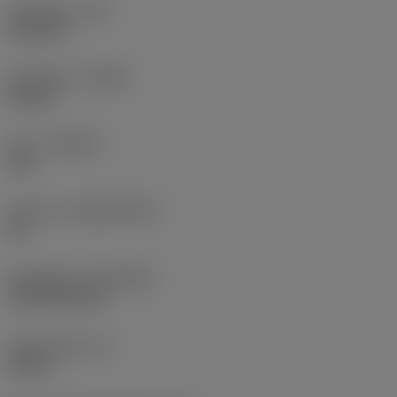
Hörnradie
(RE)
0,0625 in
Utförande
(HAND)
Neutral
Sort
(GRADE)
235
Substrat
(SUBSTRATE)
HC
Beläggning
(COATING)
CVD TiCN+TiN
Skärtjocklek
(S)
0,25 in