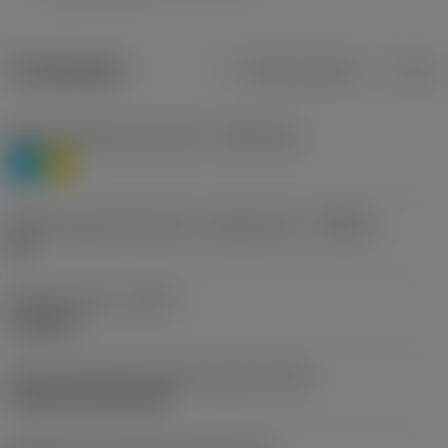
Produktdata
Metriska mått
Tum
Materialklassificering nivå 1
(TMC1ISO)
P
M
Beteckning på tillverkare av spånbrytare
(CBMD)
HR
Operationstyp
(CTPT)
roughing
Kod för skärmonteringsstil (metrisk)
(IFS)
Cylindrical fixing hole