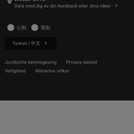
Loopbaan
Vraag een offerte aan
chevron_right
Dela med dig av din feedback eller dina idéer
Duurzaam ondernemen
Artikelen
Voor de pers
公制
英制
chevron_right
Turkiet | 中文
Juridische kennisgeving
Privacy-beleid
Veiligheid
Allmänna villkor