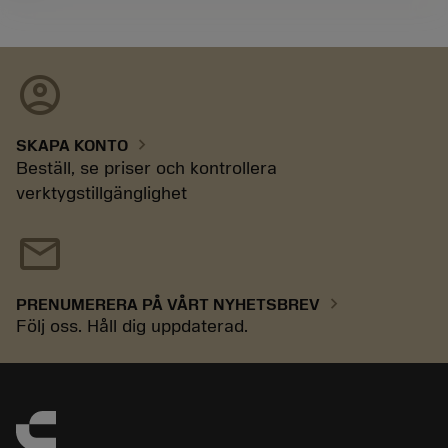
account_circle
chevron_right
SKAPA KONTO
Beställ, se priser och kontrollera
verktygstillgänglighet
mail
chevron_right
PRENUMERERA PÅ VÅRT NYHETSBREV
Följ oss. Håll dig uppdaterad.