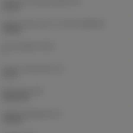
Diameter hos fastspänningshål
(D1)
0,312 in
Skärets storlek och form
(CUTINT_SIZESHAPE)
CN1906
Antal skäreggar
(CEDC)
2
Inskriven cirkeldiameter
(IC)
0,75 in
Skärformskod
(SC)
Rhombic 80
Faktisk skäreggslängd
(LE)
0,6986 in