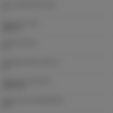
Större släppningsvinkel
(AN)
0 °
Objektets vikt
(WT)
0,0577 lb
Skärläge
(SSC_M)
19
Skärlägesstorlekskod
(SSC_N)
3/4
Release date
(ValFrom20)
1992-11-02
Release pack-ID
(RELEASEPACK)
92.3