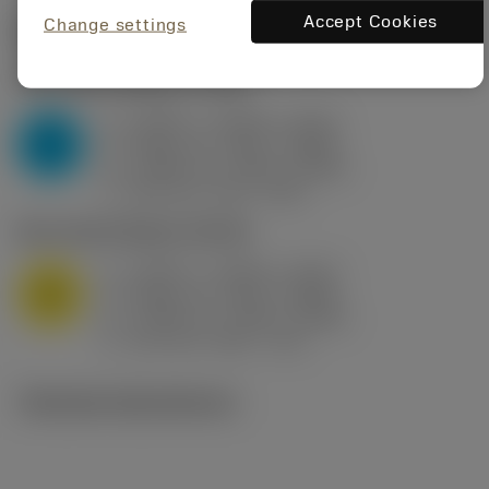
Accept Cookies
Change settings
Startvärden
(KAPR
95 deg
)
P2.1.Z.AN
,
Hårdhet: 175 HB
a
0.394 in (0.094 - 0.512)
p
P
f
0.032 in/r (0.02 - 0.043)
n
h
0.032 in/r (0.02 - 0.043)
ex
v
250 sfm (315 - 205)
c
M1.0.Z.AQ
,
Hårdhet: 200 HB
a
0.394 in (0.094 - 0.512)
p
M
f
0.032 in/r (0.02 - 0.043)
n
h
0.032 in/r (0.02 - 0.043)
ex
v
215 sfm (295 - 170)
c
Tekniska illustrationer