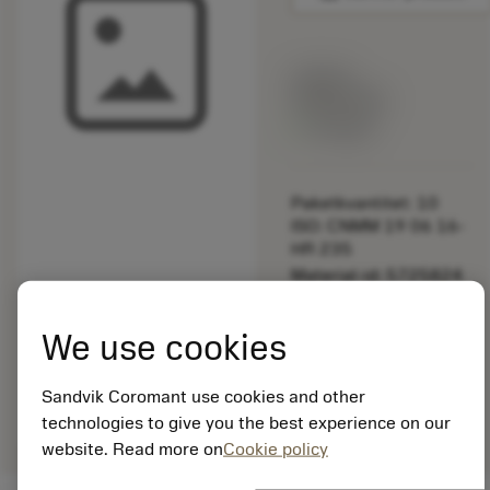
Listpris:
349.00 SEK
På lager
Paketkvantitet: 10
ISO: CNMM 19 06 16-
HR 235
Material-id: 5725824
EAN: 10621144
We use cookies
ANSI: 5680 047-01
Allmän
deployed_code
Sandvik Coromant use cookies and other
Visa 3D-modell
remove
add
avbildning
shopping_cart
Lägg ti
technologies to give you the best experience on our
website. Read more on
Cookie policy