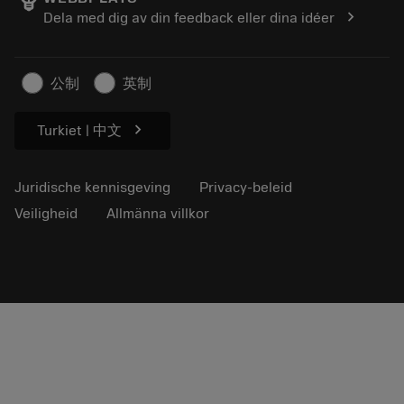
Loopbaan
Vraag een offerte aan
chevron_right
Dela med dig av din feedback eller dina idéer
Duurzaam ondernemen
Artikelen
Voor de pers
公制
英制
chevron_right
Turkiet | 中文
Juridische kennisgeving
Privacy-beleid
Veiligheid
Allmänna villkor