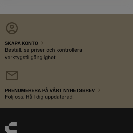
account_circle
chevron_right
SKAPA KONTO
Beställ, se priser och kontrollera
verktygstillgänglighet
mail
chevron_right
PRENUMERERA PÅ VÅRT NYHETSBREV
Följ oss. Håll dig uppdaterad.