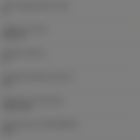
Större släppningsvinkel
(AN)
0 °
Objektets vikt
(WT)
0,0577 lb
Skärläge
(SSC_M)
19
Skärlägesstorlekskod
(SSC_N)
3/4
Release date
(ValFrom20)
1992-11-02
Release pack-ID
(RELEASEPACK)
92.3