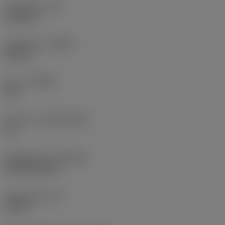
Hörnradie
(RE)
0,0625 in
Utförande
(HAND)
Neutral
Sort
(GRADE)
235
Substrat
(SUBSTRATE)
HC
Beläggning
(COATING)
CVD TiCN+TiN
Skärtjocklek
(S)
0,25 in