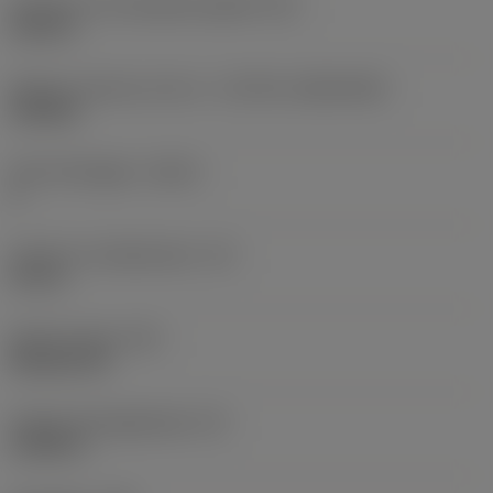
Diameter hos fastspänningshål
(D1)
0,312 in
Skärets storlek och form
(CUTINT_SIZESHAPE)
CN1906
Antal skäreggar
(CEDC)
2
Inskriven cirkeldiameter
(IC)
0,75 in
Skärformskod
(SC)
Rhombic 80
Faktisk skäreggslängd
(LE)
0,6986 in