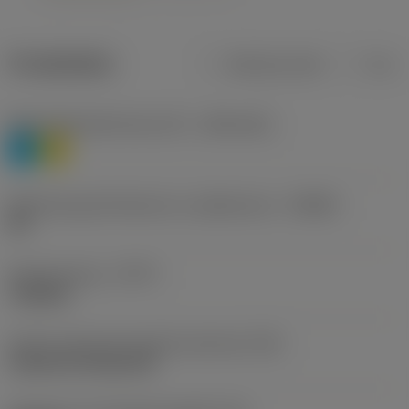
Produktdata
Metriska mått
Tum
Materialklassificering nivå 1
(TMC1ISO)
P
M
Beteckning på tillverkare av spånbrytare
(CBMD)
HR
Operationstyp
(CTPT)
roughing
Kod för skärmonteringsstil (metrisk)
(IFS)
Cylindrical fixing hole