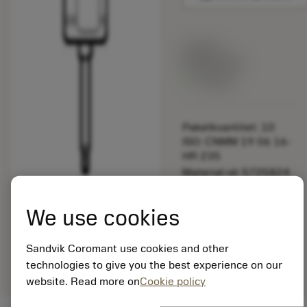
Listpris:
349.00 SEK
På lager
Paketkvantitet: 10
ISO: CNMM 19 06 16-
HR 235
Material-id: 5725824
EAN: 10621144
We use cookies
ANSI: 5680 049-04
Allmän
deployed_code
Sandvik Coromant use cookies and other
Visa 3D-modell
remove
add
avbildning
shopping_cart
Lägg ti
technologies to give you the best experience on our
website. Read more on
Cookie policy