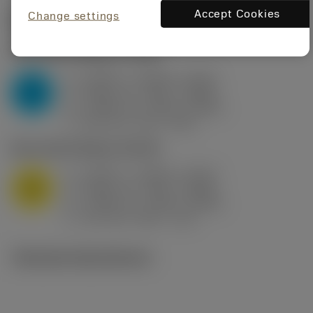
Accept Cookies
Change settings
Startvärden
(KAPR
95 deg
)
P2.1.Z.AN
,
Hårdhet: 175 HB
a
0.394 in (0.094 - 0.512)
p
P
f
0.032 in/r (0.02 - 0.043)
n
h
0.032 in/r (0.02 - 0.043)
ex
v
250 sfm (315 - 205)
c
M1.0.Z.AQ
,
Hårdhet: 200 HB
a
0.394 in (0.094 - 0.512)
p
M
f
0.032 in/r (0.02 - 0.043)
n
h
0.032 in/r (0.02 - 0.043)
ex
v
215 sfm (295 - 170)
c
Tekniska illustrationer