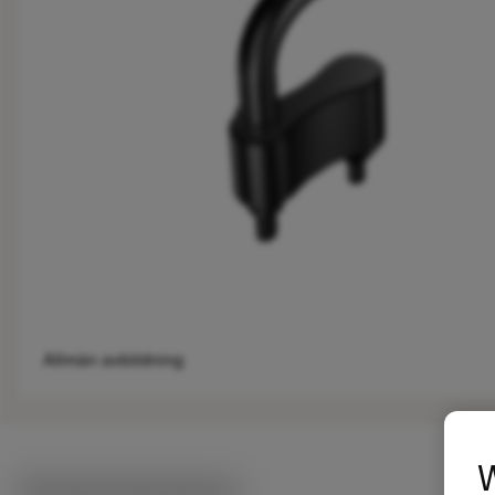
Allmän avbildning
W
Tekniska illustrationer