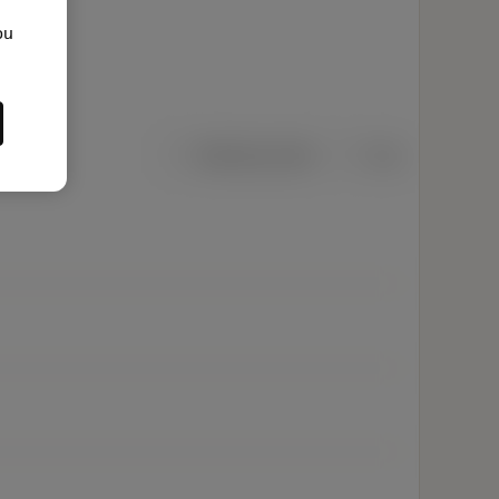
ou
Metriska mått
Tum