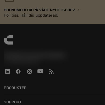
chevron_right
PRENUMERERA PÅ VÅRT NYHETSBREV
Följ oss. Håll dig uppdaterad.
Sandvik Coromant Sweden
phone
+46 8 793 05 70
PRODUKTER
Alla verktyg
SUPPORT
All programvara