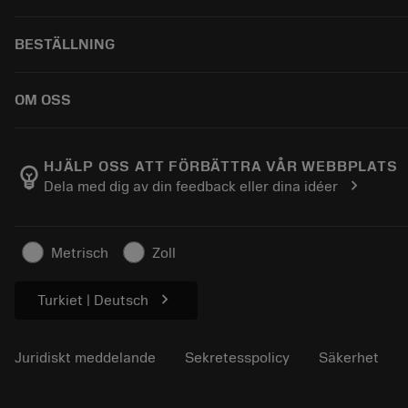
Återvinning
Kundservice
BESTÄLLNING
Omkonditionering
Distributörer och specialister
Tailor Made
Guider och handledningar
Så här köper du
OM OSS
Kalkylatorer och appar
Beställ
Kataloger och handböcker
Return
Om Sandvik Coromant
Spåra din beställning
Tillverkning med välmående
HJÄLP OSS ATT FÖRBÄTTRA VÅR WEBBPLATS
emoji_objects
chevron_right
Dela med dig av din feedback eller dina idéer
Skapa en offert
Karriär
Hållbart företagande
Artiklar
Metrisch
Zoll
För press
chevron_right
Turkiet | Deutsch
Juridiskt meddelande
Sekretesspolicy
Säkerhet