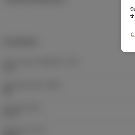
Sa
th
C
Produktdata
Hand tool type
(HANDTOOL_TYPE)
L key
Kroppsmaterialkod
(BMC)
Stål
Total längd
(OAL)
81 mm
Objektets vikt
(WT)