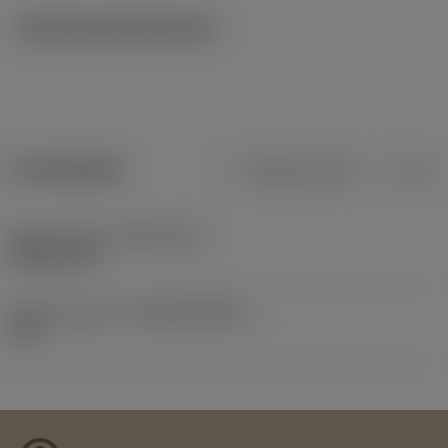
Tekniska illustrationer
Produktdata
Metriska mått
Tum
Release date
(ValFrom20)
2018-02-22
Release pack-ID
(RELEASEPACK)
18.1