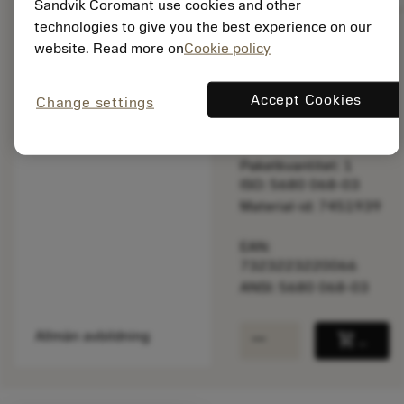
Sandvik Coromant use cookies and other
technologies to give you the best experience on our
website. Read more on
Cookie policy
Listpris:
181.00 SEK
Accept Cookies
Change settings
På lager
Paketkvantitet: 1
ISO: 5680 068-03
Material-id: 7451939
EAN:
7323223220066
ANSI: 5680 068-03
remove
add
Allmän avbildning
shopping_cart
Lägg ti