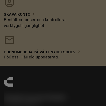
account_circle
chevron_right
SKAPA KONTO
Beställ, se priser och kontrollera
verktygstillgänglighet
mail
chevron_right
PRENUMERERA PÅ VÅRT NYHETSBREV
Följ oss. Håll dig uppdaterad.
Sandvik Coromant Sweden
phone
+46 8 793 05 70