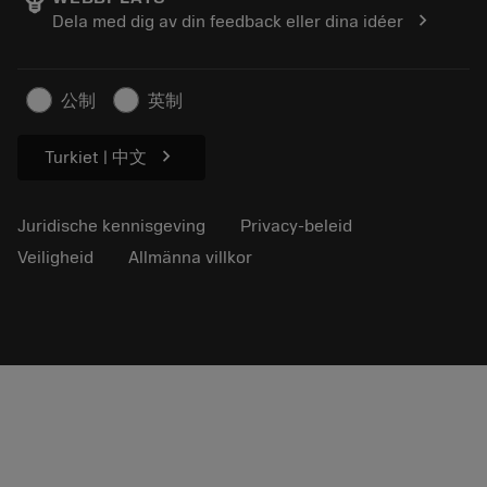
Loopbaan
Vraag een offerte aan
chevron_right
Dela med dig av din feedback eller dina idéer
Duurzaam ondernemen
Artikelen
Voor de pers
公制
英制
chevron_right
Turkiet | 中文
Juridische kennisgeving
Privacy-beleid
Veiligheid
Allmänna villkor