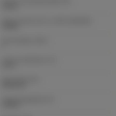
Diameter hos fastspänningshål
(D1)
0,312 in
Skärets storlek och form
(CUTINT_SIZESHAPE)
CN1906
Antal skäreggar
(CEDC)
2
Inskriven cirkeldiameter
(IC)
0,75 in
Skärformskod
(SC)
Rhombic 80
Faktisk skäreggslängd
(LE)
0,6986 in