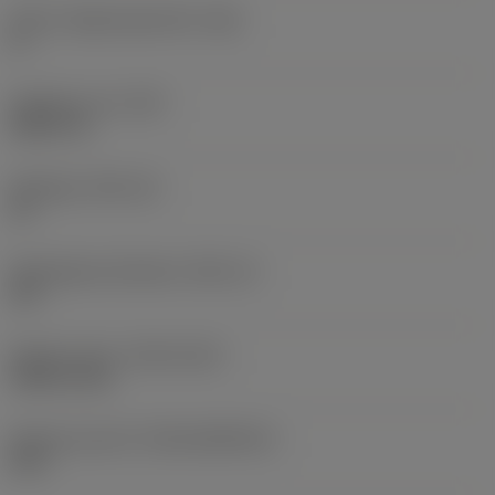
Större släppningsvinkel
(AN)
0 °
Objektets vikt
(WT)
0,0577 lb
Skärläge
(SSC_M)
19
Skärlägesstorlekskod
(SSC_N)
3/4
Release date
(ValFrom20)
1992-11-02
Release pack-ID
(RELEASEPACK)
92.3