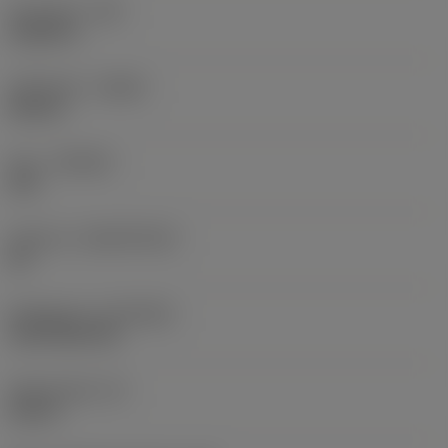
Hörnradie
(RE)
0,0625 in
Utförande
(HAND)
Neutral
Sort
(GRADE)
235
Substrat
(SUBSTRATE)
HC
Beläggning
(COATING)
CVD TiCN+TiN
Skärtjocklek
(S)
0,25 in