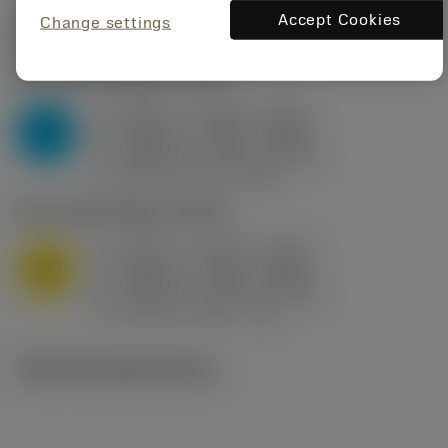
Accept Cookies
Change settings
Startvärden
(KAPR
95 deg
)
P2.1.Z.AN
,
Hårdhet: 175 HB
a
0.394 in (0.094 - 0.512)
p
P
f
0.032 in/r (0.02 - 0.043)
n
h
0.032 in/r (0.02 - 0.043)
ex
v
250 sfm (315 - 205)
c
M1.0.Z.AQ
,
Hårdhet: 200 HB
a
0.394 in (0.094 - 0.512)
p
M
f
0.032 in/r (0.02 - 0.043)
n
h
0.032 in/r (0.02 - 0.043)
ex
v
215 sfm (295 - 170)
c
Tekniska illustrationer