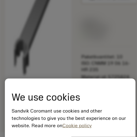
Listpris:
349.00 SEK
På lager
Paketkvantitet: 10
ISO: CNMM 19 06 16-
HR 235
Material-id: 5725824
EAN: 10621144
We use cookies
ANSI: 5680 098-03
Allmän
deployed_code
Sandvik Coromant use cookies and other
Visa 3D-modell
remove
add
avbildning
shopping_cart
Lägg ti
technologies to give you the best experience on our
website. Read more on
Cookie policy