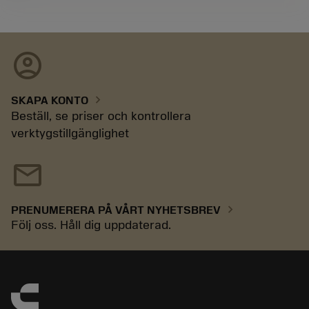
account_circle
chevron_right
SKAPA KONTO
Beställ, se priser och kontrollera
verktygstillgänglighet
mail
chevron_right
PRENUMERERA PÅ VÅRT NYHETSBREV
Följ oss. Håll dig uppdaterad.