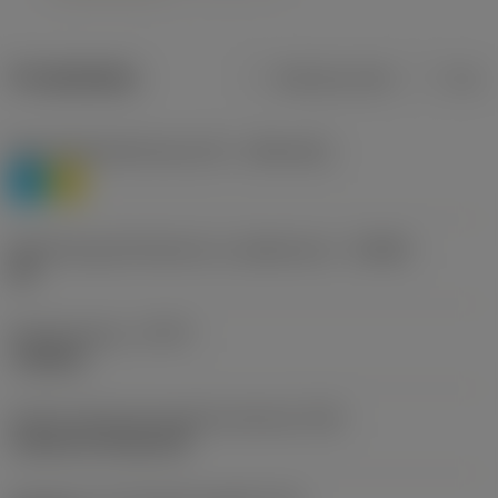
Produktdata
Metriska mått
Tum
Materialklassificering nivå 1
(TMC1ISO)
P
M
Beteckning på tillverkare av spånbrytare
(CBMD)
HR
Operationstyp
(CTPT)
roughing
Kod för skärmonteringsstil (metrisk)
(IFS)
Cylindrical fixing hole