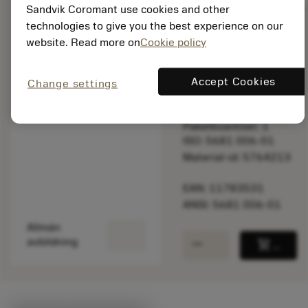
Sandvik Coromant use cookies and other
technologies to give you the best experience on our
website. Read more on
Cookie policy
Listpris:
956.00 SEK
På lager
Accept Cookies
Change settings
Paketkvantitet: 1
ISO: 5681 006-01
Material-id: 5764213
EAN: 11783531
ANSI: 5681 006-01
Allmän
remove
add
avbildning
shopping_cart
Lägg ti