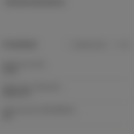
Tekniska illustrationer
Produktdata
Metriska mått
Tum
Objektets vikt
(WT)
0,2 kg
Release date
(ValFrom20)
2005-10-10
Release pack-ID
(RELEASEPACK)
06.1