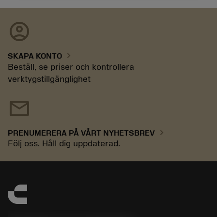
account_circle
chevron_right
SKAPA KONTO
Beställ, se priser och kontrollera
verktygstillgänglighet
mail
chevron_right
PRENUMERERA PÅ VÅRT NYHETSBREV
Följ oss. Håll dig uppdaterad.