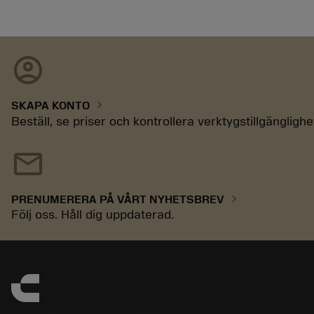
account_circle
chevron_right
SKAPA KONTO
Beställ, se priser och kontrollera verktygstillgänglighe
mail
chevron_right
PRENUMERERA PÅ VÅRT NYHETSBREV
Följ oss. Håll dig uppdaterad.