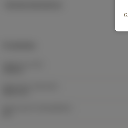
Tekniska illustrationer
C
Produktdata
Objektets vikt
(WT)
1,0419 lb
Release date
(ValFrom20)
2005-10-10
Release pack-ID
(RELEASEPACK)
06.1