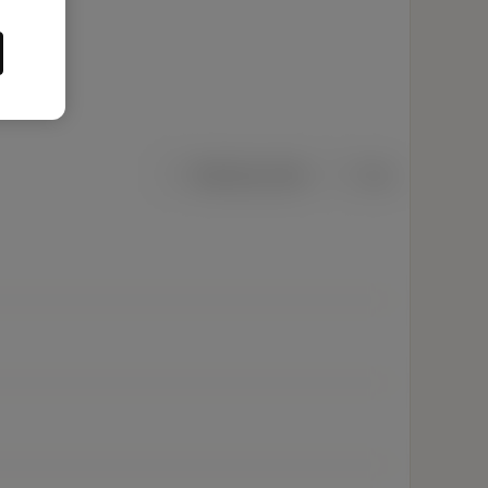
Metriska mått
Tum