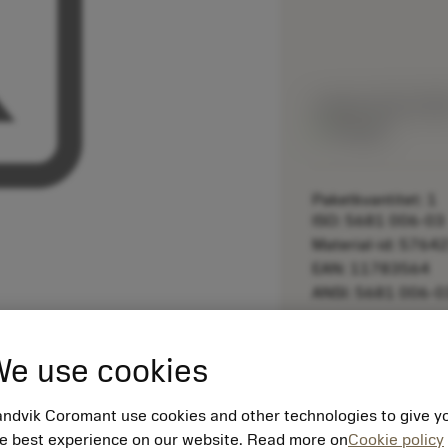
Listpris:
831.00 S
På lager
Paketkvantitet: 1
ISO: 5681 006-03
Material-id: 5764
EAN: 11783564
ANSI: 5681 006-0
remove
e use cookies
ndvik Coromant use cookies and other technologies to give y
e best experience on our website. Read more on
Cookie policy