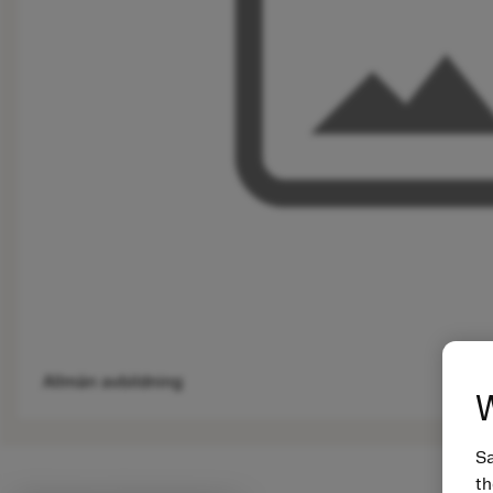
Allmän avbildning
W
Sa
th