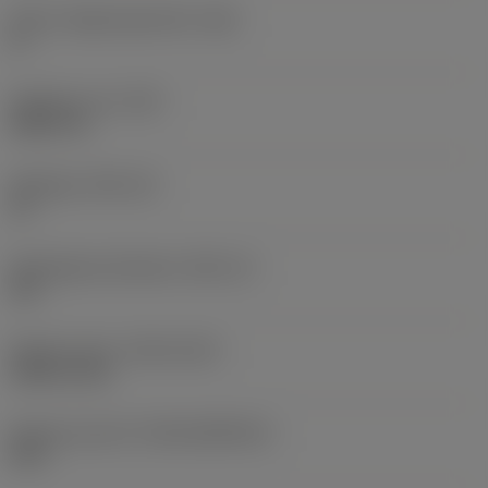
Större släppningsvinkel
(AN)
0 °
Objektets vikt
(WT)
0,0577 lb
Skärläge
(SSC_M)
19
Skärlägesstorlekskod
(SSC_N)
3/4
Release date
(ValFrom20)
1992-11-02
Release pack-ID
(RELEASEPACK)
92.3