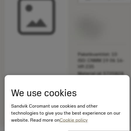
Listpris:
349.00 SEK
På lager
Paketkvantitet: 10
ISO: CNMM 19 06 16-
HR 235
Material-id: 5725824
EAN: 10621144
We use cookies
ANSI: 5691 029-03
Allmän
deployed_code
Sandvik Coromant use cookies and other
Visa 3D-modell
remove
add
avbildning
shopping_cart
Lägg ti
technologies to give you the best experience on our
website. Read more on
Cookie policy