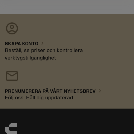
account_circle
chevron_right
SKAPA KONTO
Beställ, se priser och kontrollera
verktygstillgänglighet
mail
chevron_right
PRENUMERERA PÅ VÅRT NYHETSBREV
Följ oss. Håll dig uppdaterad.