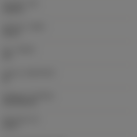
Hörnradie
(RE)
0,0625 in
Utförande
(HAND)
Neutral
Sort
(GRADE)
235
Substrat
(SUBSTRATE)
HC
Beläggning
(COATING)
CVD TiCN+TiN
Skärtjocklek
(S)
0,25 in