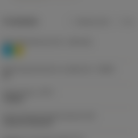
Produktdata
Metriska mått
Tum
Materialklassificering nivå 1
(TMC1ISO)
P
M
Beteckning på tillverkare av spånbrytare
(CBMD)
HR
Operationstyp
(CTPT)
roughing
Kod för skärmonteringsstil (metrisk)
(IFS)
Cylindrical fixing hole