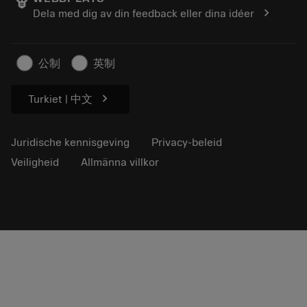
Loopbaan
Vraag een offerte aan
chevron_right
Dela med dig av din feedback eller dina idéer
Duurzaam ondernemen
Artikelen
Voor de pers
公制
英制
chevron_right
Turkiet | 中文
Juridische kennisgeving
Privacy-beleid
Veiligheid
Allmänna villkor