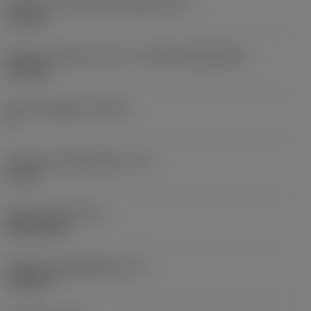
Diameter hos fastspänningshål
(D1)
0,312 in
Skärets storlek och form
(CUTINT_SIZESHAPE)
CN1906
Antal skäreggar
(CEDC)
2
Inskriven cirkeldiameter
(IC)
0,75 in
Skärformskod
(SC)
Rhombic 80
Faktisk skäreggslängd
(LE)
0,6986 in