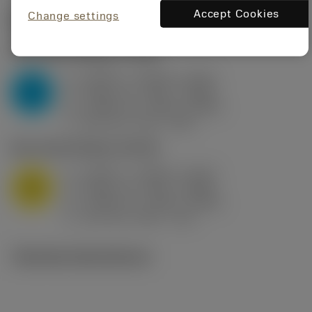
Accept Cookies
Change settings
Startvärden
(KAPR
95 deg
)
P2.1.Z.AN
,
Hårdhet: 175 HB
a
0.394 in (0.094 - 0.512)
p
P
f
0.032 in/r (0.02 - 0.043)
n
h
0.032 in/r (0.02 - 0.043)
ex
v
250 sfm (315 - 205)
c
M1.0.Z.AQ
,
Hårdhet: 200 HB
a
0.394 in (0.094 - 0.512)
p
M
f
0.032 in/r (0.02 - 0.043)
n
h
0.032 in/r (0.02 - 0.043)
ex
v
215 sfm (295 - 170)
c
Tekniska illustrationer