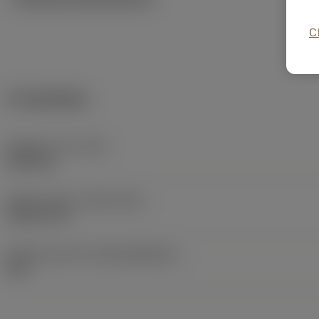
C
Produktdata
Objektets vikt
(WT)
0,014 kg
Release date
(ValFrom20)
1996-10-07
Release pack-ID
(RELEASEPACK)
60.1