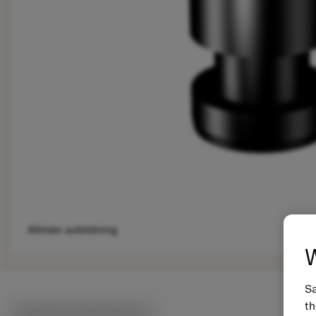
Allmän avbildning
W
Sa
th
Tekniska illustrationer