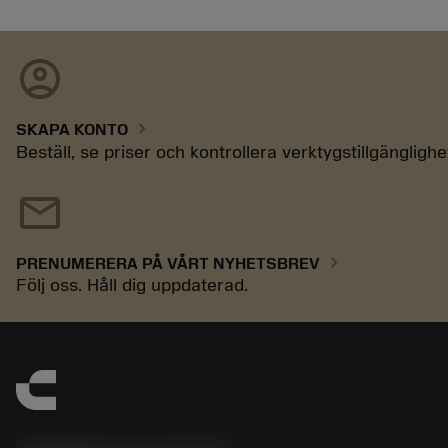
account_circle
chevron_right
SKAPA KONTO
Beställ, se priser och kontrollera verktygstillgänglighe
mail
chevron_right
PRENUMERERA PÅ VÅRT NYHETSBREV
Följ oss. Håll dig uppdaterad.