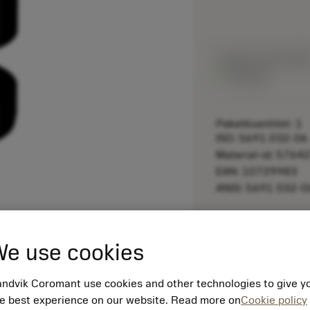
Listpris:
46.20 GB
På lager
Paketkvantitet: 1
ISO: 5691 032-06
Material-id: 5764
EAN: 10729983
ANSI: 5691 032-0
remove
e use cookies
ndvik Coromant use cookies and other technologies to give y
e best experience on our website. Read more on
Cookie policy