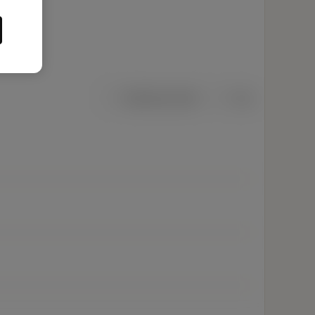
Metriska mått
Tum