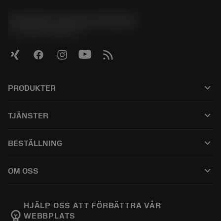
Sandvik Coromant Sweden
phone
+46 8 793 05 70
keyboard_arrow_down
PRODUKTER
所有产品
keyboard_arrow_down
TJÄNSTER
CoroPlus® Tool Guide
回收利用
Tool Assembly
keyboard_arrow_down
BESTÄLLNING
重磨
Tailor Made
如何购买
知识
网络样本
keyboard_arrow_down
OM OSS
订购
在线学习
人才招聘
添加至退货车
活动和培训
关于我们
跟踪您的订单
Tool ID
HJÄLP OSS ATT FÖRBÄTTRA VÅR
emoji_objects
WEBBPLATS
找到我们
常见问题