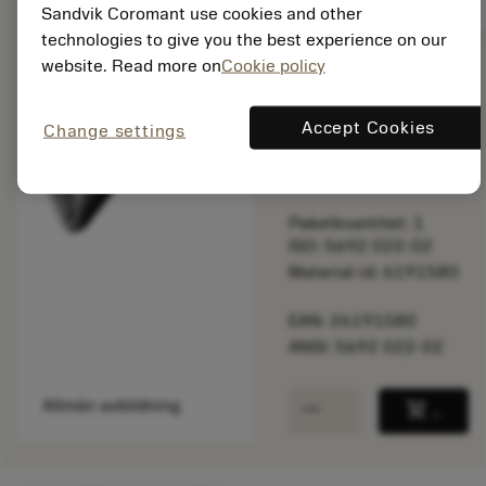
balance
Jämför produkt
Sandvik Coromant use cookies and other
technologies to give you the best experience on our
website. Read more on
Cookie policy
Listpris:
285.00 SEK
Accept Cookies
Change settings
På lager
Paketkvantitet: 1
ISO: 5692 022-02
Material-id: 6191580
EAN: 26191580
ANSI: 5692 022-02
remove
add
Allmän avbildning
shopping_cart
Lägg ti