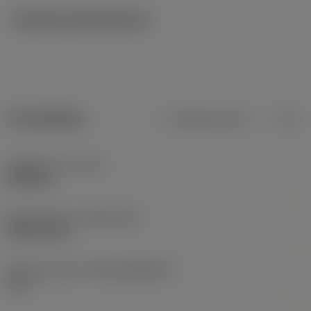
Tekniska illustrationer
Produktdata
Metriska mått
Tum
Objektets vikt
(WT)
0,009 kg
Release date
(ValFrom20)
2012-06-05
Release pack-ID
(RELEASEPACK)
11.2