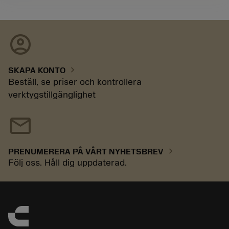
account_circle
chevron_right
SKAPA KONTO
Beställ, se priser och kontrollera
verktygstillgänglighet
mail
chevron_right
PRENUMERERA PÅ VÅRT NYHETSBREV
Följ oss. Håll dig uppdaterad.