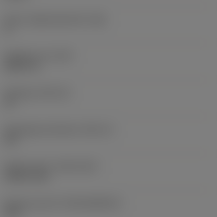
Större släppningsvinkel
(AN)
0 °
Objektets vikt
(WT)
0,0577 lb
Skärläge
(SSC_M)
19
Skärlägesstorlekskod
(SSC_N)
3/4
Release date
(ValFrom20)
1992-11-02
Release pack-ID
(RELEASEPACK)
92.3