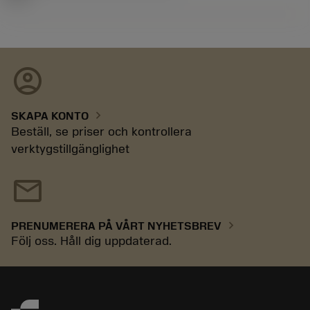
account_circle
chevron_right
SKAPA KONTO
Beställ, se priser och kontrollera
verktygstillgänglighet
mail
chevron_right
PRENUMERERA PÅ VÅRT NYHETSBREV
Följ oss. Håll dig uppdaterad.