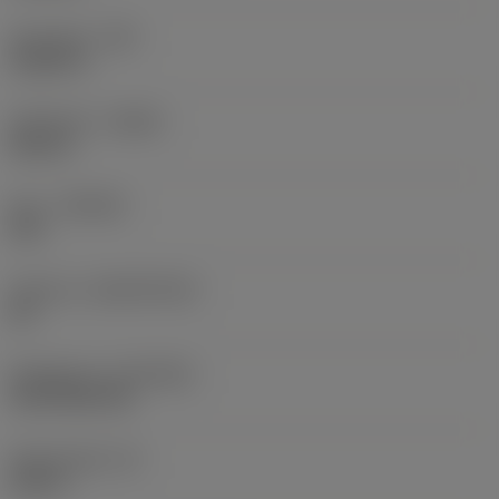
Hörnradie
(RE)
0,0625 in
Utförande
(HAND)
Neutral
Sort
(GRADE)
235
Substrat
(SUBSTRATE)
HC
Beläggning
(COATING)
CVD TiCN+TiN
Skärtjocklek
(S)
0,25 in