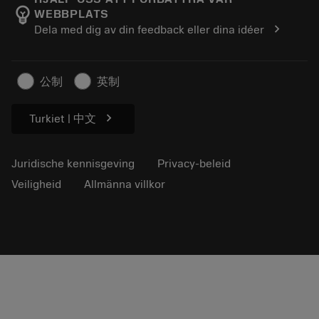
emoji_objects
WEBBPLATS
Loopbaan
Vraag een offerte aan
chevron_right
Dela med dig av din feedback eller dina idéer
Duurzaam ondernemen
Artikelen
Voor de pers
公制
英制
chevron_right
Turkiet | 中文
Juridische kennisgeving
Privacy-beleid
Veiligheid
Allmänna villkor