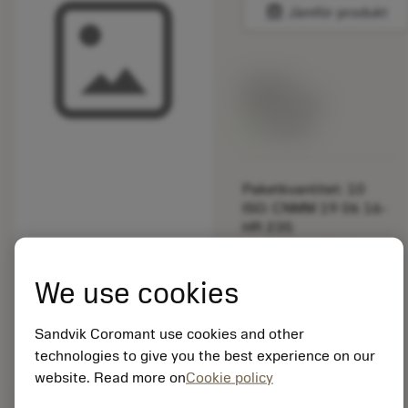
balance
Jämför produkt
Listpris:
349.00 SEK
På lager
Paketkvantitet: 10
ISO: CNMM 19 06 16-
HR 235
Material-id: 5725824
We use cookies
EAN: 10621144
ANSI: 5692 029-01
Sandvik Coromant use cookies and other
Allmän
deployed_code
Visa 3D-modell
technologies to give you the best experience on our
remove
add
avbildning
shopping_cart
Lägg ti
website. Read more on
Cookie policy