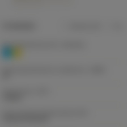
Produktdata
Metriska mått
Tum
Materialklassificering nivå 1
(TMC1ISO)
P
M
Beteckning på tillverkare av spånbrytare
(CBMD)
HR
Operationstyp
(CTPT)
roughing
Kod för skärmonteringsstil (metrisk)
(IFS)
Cylindrical fixing hole