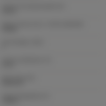
Diameter hos fastspänningshål
(D1)
0,312 in
Skärets storlek och form
(CUTINT_SIZESHAPE)
CN1906
Antal skäreggar
(CEDC)
2
Inskriven cirkeldiameter
(IC)
0,75 in
Skärformskod
(SC)
Rhombic 80
Faktisk skäreggslängd
(LE)
0,6986 in