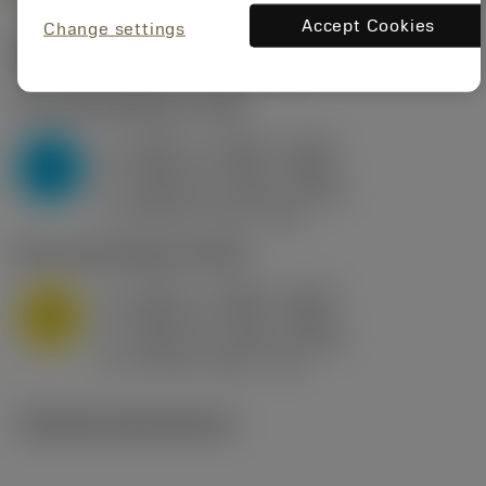
Accept Cookies
Change settings
Startvärden
(KAPR
95 deg
)
P2.1.Z.AN
,
Hårdhet: 175 HB
a
0.394 in (0.094 - 0.512)
p
P
f
0.032 in/r (0.02 - 0.043)
n
h
0.032 in/r (0.02 - 0.043)
ex
v
250 sfm (315 - 205)
c
M1.0.Z.AQ
,
Hårdhet: 200 HB
a
0.394 in (0.094 - 0.512)
p
M
f
0.032 in/r (0.02 - 0.043)
n
h
0.032 in/r (0.02 - 0.043)
ex
v
215 sfm (295 - 170)
c
Tekniska illustrationer