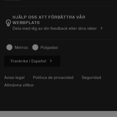
Orden
Calculadoras y apps
Acerca de Sandvik Coromant
Volver
Catálogos y manuales
Manufacturing wellness
Rastrear su pedido
HJÄLP OSS ATT FÖRBÄTTRA VÅR
emoji_objects
WEBBPLATS
Carrera
Solicitar un presupuesto
chevron_right
Dela med dig av din feedback eller dina idéer
Negocio sostenible
Artículos
Para prensas
Metros
Pulgadas
chevron_right
Frankrike | Español
Aviso legal
Política de privacidad
Seguridad
Allmänna villkor