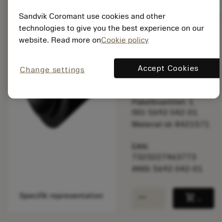
balance
Jämför produkt
Sandvik Coromant use cookies and other
technologies to give you the best experience on our
website. Read more on
Cookie policy
Listpris:
120.00 SEK
På lager
Accept Cookies
Change settings
Paketkvantitet: 1
ISO: 5692 042-01
Material-id: 8421571
EAN:
7323227463773
ANSI: 5692 042-01
remove
add
Specifik representation
shopping_cart
Lägg ti