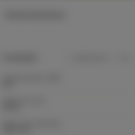
Tekniska illustrationer
Produktdata
Metriska mått
Tum
Kroppsmaterialkod
(BMC)
Stål
Objektets vikt
(WT)
0,02 kg
Release date
(ValFrom20)
2022-11-22