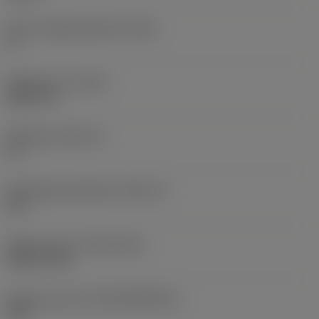
Större släppningsvinkel
(AN)
0 °
Objektets vikt
(WT)
0,0577 lb
Skärläge
(SSC_M)
19
Skärlägesstorlekskod
(SSC_N)
3/4
Release date
(ValFrom20)
1992-11-02
Release pack-ID
(RELEASEPACK)
92.3