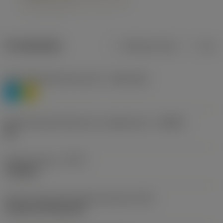
Produktdata
Metriska mått
Tum
Materialklassificering nivå 1
(TMC1ISO)
P
M
Beteckning på tillverkare av spånbrytare
(CBMD)
HR
Operationstyp
(CTPT)
roughing
Kod för skärmonteringsstil (metrisk)
(IFS)
Cylindrical fixing hole