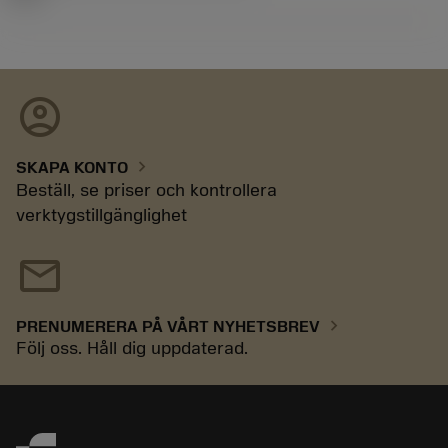
account_circle
chevron_right
SKAPA KONTO
Beställ, se priser och kontrollera
verktygstillgänglighet
mail
chevron_right
PRENUMERERA PÅ VÅRT NYHETSBREV
Följ oss. Håll dig uppdaterad.