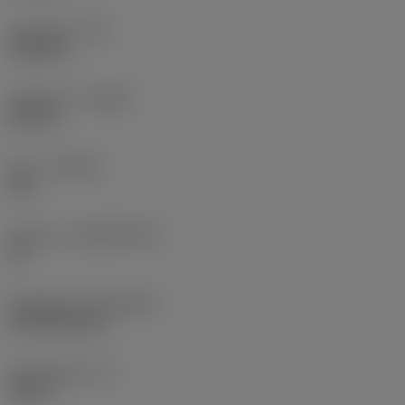
Hörnradie
(RE)
0,0625 in
Utförande
(HAND)
Neutral
Sort
(GRADE)
235
Substrat
(SUBSTRATE)
HC
Beläggning
(COATING)
CVD TiCN+TiN
Skärtjocklek
(S)
0,25 in