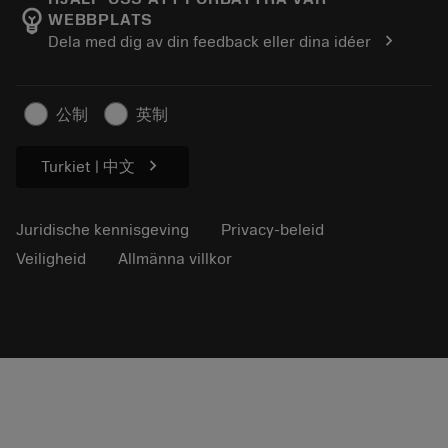
emoji_objects
WEBBPLATS
Loopbaan
Vraag een offerte aan
chevron_right
Dela med dig av din feedback eller dina idéer
Duurzaam ondernemen
Artikelen
Voor de pers
公制
英制
chevron_right
Turkiet | 中文
Juridische kennisgeving
Privacy-beleid
Veiligheid
Allmänna villkor