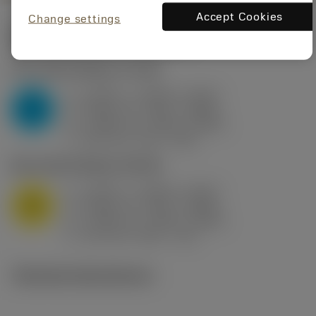
Accept Cookies
Change settings
Startvärden
(KAPR
95 deg
)
P2.1.Z.AN
,
Hårdhet: 175 HB
a
0.394 in (0.094 - 0.512)
p
P
f
0.032 in/r (0.02 - 0.043)
n
h
0.032 in/r (0.02 - 0.043)
ex
v
250 sfm (315 - 205)
c
M1.0.Z.AQ
,
Hårdhet: 200 HB
a
0.394 in (0.094 - 0.512)
p
M
f
0.032 in/r (0.02 - 0.043)
n
h
0.032 in/r (0.02 - 0.043)
ex
v
215 sfm (295 - 170)
c
Tekniska illustrationer