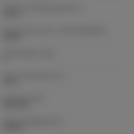
Diameter hos fastspänningshål
(D1)
0,312 in
Skärets storlek och form
(CUTINT_SIZESHAPE)
CN1906
Antal skäreggar
(CEDC)
2
Inskriven cirkeldiameter
(IC)
0,75 in
Skärformskod
(SC)
Rhombic 80
Faktisk skäreggslängd
(LE)
0,6986 in