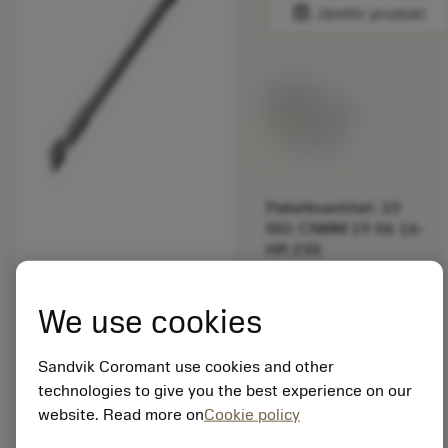
balance
Jämför produkt
Listpris:
349.00 SEK
På lager
Paketkvantitet: 10
ISO: CNMM 19 06 16-
HR 235
Material-id: 5725824
We use cookies
EAN: 10621144
ANSI: 5693 065-01
Sandvik Coromant use cookies and other
Allmän
deployed_code
Visa 3D-modell
technologies to give you the best experience on our
remove
add
avbildning
shopping_cart
Lägg ti
website. Read more on
Cookie policy