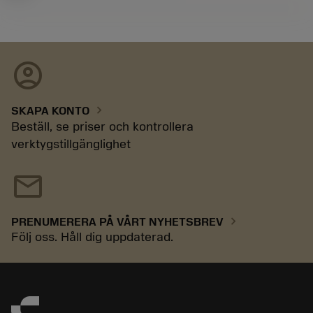
account_circle
chevron_right
SKAPA KONTO
Beställ, se priser och kontrollera
verktygstillgänglighet
mail
chevron_right
PRENUMERERA PÅ VÅRT NYHETSBREV
Följ oss. Håll dig uppdaterad.