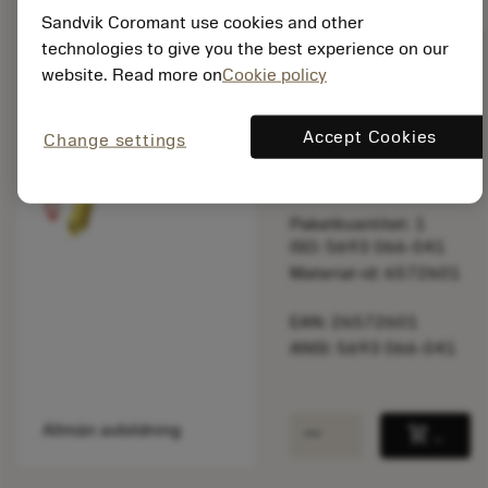
balance
Jämför produkt
Sandvik Coromant use cookies and other
technologies to give you the best experience on our
website. Read more on
Cookie policy
Listpris:
998.00 SEK
Accept Cookies
Change settings
På lager
Paketkvantitet: 1
ISO: 5693 066-041
Material-id: 6572601
EAN: 26572601
ANSI: 5693 066-041
remove
add
Allmän avbildning
shopping_cart
Lägg ti