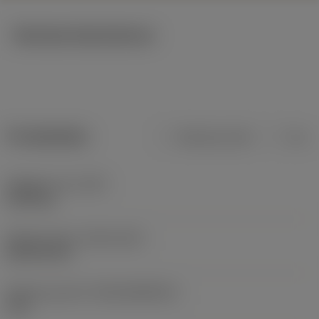
Tekniska illustrationer
Produktdata
Metriska mått
Tum
Objektets vikt
(WT)
0,109 kg
Release date
(ValFrom20)
2014-02-25
Release pack-ID
(RELEASEPACK)
14.1