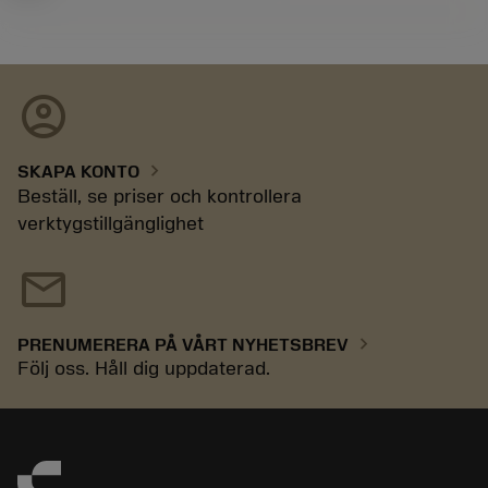
account_circle
chevron_right
SKAPA KONTO
Beställ, se priser och kontrollera
verktygstillgänglighet
mail
chevron_right
PRENUMERERA PÅ VÅRT NYHETSBREV
Följ oss. Håll dig uppdaterad.