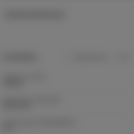
Tekniska illustrationer
Produktdata
Metriska mått
Tum
Objektets vikt
(WT)
1,518 kg
Release date
(ValFrom20)
2013-09-24
Release pack-ID
(RELEASEPACK)
13.2