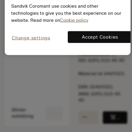
Sandvik Coromant use cookies and other
technologies to give you the best experience on our
website. Read more on
Cookie policy
Listpris:
2 920.00 SEK
På lager
Accept Cookies
Change settings
Paketkvantitet: 1
ISO: A391.510-45 40
Material-id: 6469321
EAN: 26469321
ANSI: A391.510-45
40
Allmän
remove
add
avbildning
shopping_cart
Lägg ti