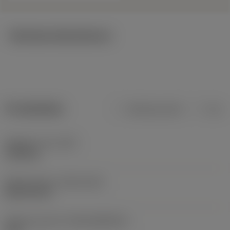
Tekniska illustrationer
Produktdata
Metriska mått
Tum
Objektets vikt
(WT)
1,224 kg
Release date
(ValFrom20)
2013-09-24
Release pack-ID
(RELEASEPACK)