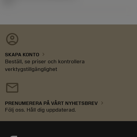
13.2
account_circle
chevron_right
SKAPA KONTO
Beställ, se priser och kontrollera
verktygstillgänglighet
mail
chevron_right
PRENUMERERA PÅ VÅRT NYHETSBREV
Följ oss. Håll dig uppdaterad.