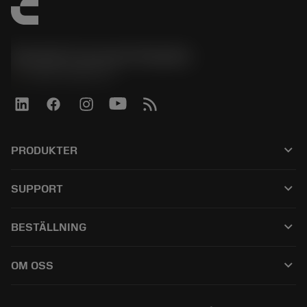
Sandvik Coromant Sweden
phone
+46 8 793 05 70
keyboard_arrow_down
PRODUKTER
เครื่องมือทั้งหมด
keyboard_arrow_down
SUPPORT
ซอฟต์แวร์ทั้งหมด
ฝ่ายบริการลูกค้า
การรีไซเคิล
keyboard_arrow_down
BESTÄLLNING
ผู้จัดจำหน่ายและผู้เชี่ยวชาญ
การปรับสภาพใหม่
วิธีซื้อ
คู่มือและบทช่วยสอน
Tailor Made
keyboard_arrow_down
OM OSS
สั่งซื้อ
เครื่องคิดเลขและแอป
เกี่ยวกับ Sandvik Coromant
ส่งคืน
แคตตาล็อกและคู่มืออ้างอิง