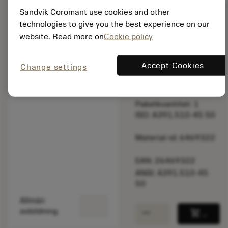
Sandvik Coromant use cookies and other
technologies to give you the best experience on our
Listpris:
website. Read more on
Cookie policy
2 920.00 SEK
Tillverkas vid
Accept Cookies
Change settings
beställning
Paketkvantitet: 1
ISO: A391.510-45 50
Material-id: 6469322
EAN: 26469322
ANSI: A391.510-45
50
Allmän
remove
add
avbildning
shopping_cart
Lägg ti