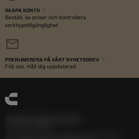
chevron_right
SKAPA KONTO
Beställ, se priser och kontrollera
verktygstillgänglighet
mail
chevron_right
PRENUMERERA PÅ VÅRT NYHETSBREV
Följ oss. Håll dig uppdaterad.
Sandvik Thailand Limited
phone
+66 2 016 2120
51, JL Tower, 19th Floor, Room No. 1904-6, Rama 9