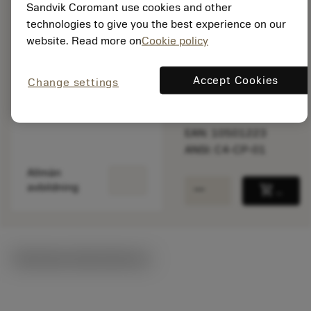
Sandvik Coromant use cookies and other
På lager
technologies to give you the best experience on our
website. Read more on
Cookie policy
Paketkvantitet: 1
Accept Cookies
Change settings
ISO: C4-CP-01
Material-id: 5727305
EAN: 10501223
ANSI: C4-CP-01
Allmän
remove
add
avbildning
shopping_cart
Lägg ti
Tekniska illustrationer